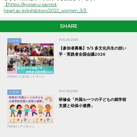
【https://kyosei.u-sacred-
heart.ac.jp/exhibition/2022_women_3/】
SHARE
AUG.06.2026
EVENT
【参加者募集】9/3 多文化共生の担い
手・実践者全国会議2026
FROM | CSOネットワーク
AUG.05.2026
EVENT
研修会「外国ルーツの子どもの就学前
支援と幼保小連携」
FROM | アイキャン