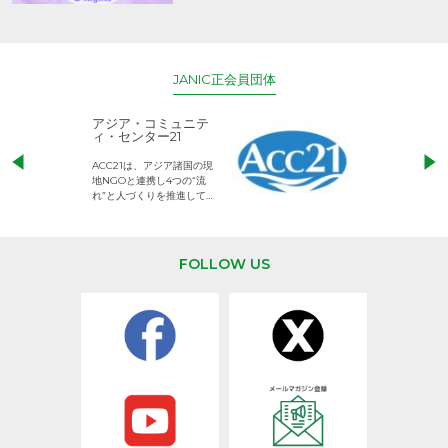
と保護者の意識～
JANIC正会員団体
アジア・コミュニテ
ACE (エース)
ィ・センター21
児童労働のない、
ACC21は、アジア諸国の現
権利が守られた世
地NGOと連携し4つの“流
して活動するNG
れ”と人づくりを推進してい
ます。
FOLLOW US