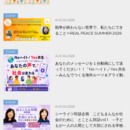
EVENT
AUG.04.2026
戦争が終わらない世界で、私たちにでき
ることーREAL PEACE SUMMER 2026
EVENT
AUG.04.2026
あなたのメッセージを１分動画にして送
ってください！！「No ヘイト／Yes 共生
～みんなでつくる海外ルーツ＆アライ動
画プロジェクト」
EVENT
AUG.04.2026
シーライツ対談企画 こどもまんなか社
会のために とことん対話vol.1 ～子ど
もが一人の人間として大切にされる学校