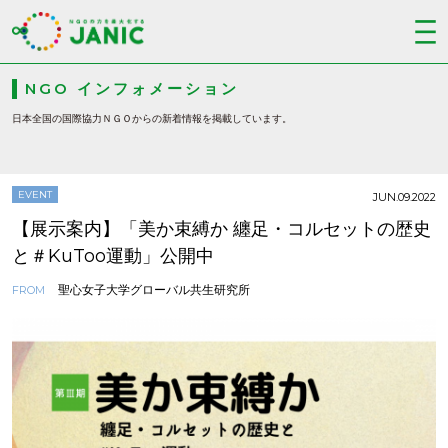
NGO インフォメーション
日本全国の国際協力ＮＧＯからの新着情報を掲載しています。
EVENT
JUN.09.2022
【展示案内】「美か束縛か 纏足・コルセットの歴史
と＃KuToo運動」公開中
聖心女子大学グローバル共生研究所
FROM