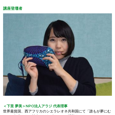
講座登壇者
＜下里 夢美＞NPO法人アラジ 代表理事
世界最貧国、西アフリカのシエラレオネ共和国にて「誰もが夢にむ