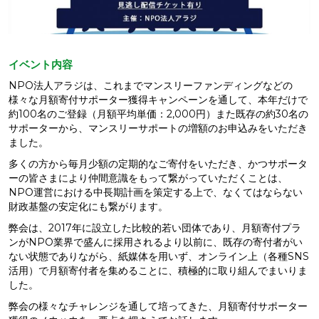
イベント内容
NPO法人アラジは、これまでマンスリーファンディングなどの
様々な月額寄付サポーター獲得キャンペーンを通して、本年だけで
約100名のご登録（月額平均単価：2,000円）また既存の約30名の
サポーターから、マンスリーサポートの増額のお申込みをいただき
ました。
多くの方から毎月少額の定期的なご寄付をいただき、かつサポータ
ーの皆さまにより仲間意識をもって繋がっていただくことは、
NPO運営における中長期計画を策定する上で、なくてはならない
財政基盤の安定化にも繋がります。
弊会は、2017年に設立した比較的若い団体であり、月額寄付プラ
ンがNPO業界で盛んに採用されるより以前に、既存の寄付者がい
ない状態でありながら、紙媒体を用いず、オンライン上（各種SNS
活用）で月額寄付者を集めることに、積極的に取り組んでまいりま
した。
弊会の様々なチャレンジを通して培ってきた、月額寄付サポーター