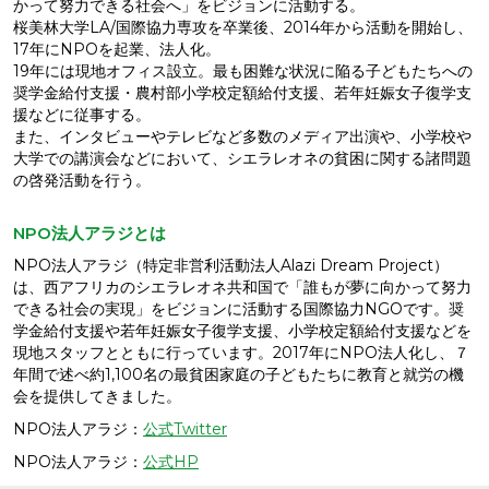
かって努力できる社会へ」をビジョンに活動する。
桜美林大学LA/国際協力専攻を卒業後、2014年から活動を開始し、
17年にNPOを起業、法人化。
19年には現地オフィス設立。最も困難な状況に陥る子どもたちへの
奨学金給付支援・農村部小学校定額給付支援、若年妊娠女子復学支
援などに従事する。
また、インタビューやテレビなど多数のメディア出演や、小学校や
大学での講演会などにおいて、シエラレオネの貧困に関する諸問題
の啓発活動を行う。
NPO法人アラジとは
NPO法人アラジ（特定非営利活動法人Alazi Dream Project）
は、西アフリカのシエラレオネ共和国で「誰もが夢に向かって努力
できる社会の実現」をビジョンに活動する国際協力NGOです。奨
学金給付支援や若年妊娠女子復学支援、小学校定額給付支援などを
現地スタッフとともに行っています。2017年にNPO法人化し、７
年間で述べ約1,100名の最貧困家庭の子どもたちに教育と就労の機
会を提供してきました。
NPO法人アラジ：
公式Twitter
NPO法人アラジ：
公式HP