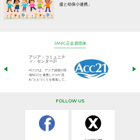
援と幼保小連携」
JANIC正会員団体
アジア・コミュニテ
ACE (エース)
ィ・センター21
児童労働のない、
ACC21は、アジア諸国の現
権利が守られた世
地NGOと連携し4つの“流
して活動するNG
れ”と人づくりを推進してい
ます。
FOLLOW US