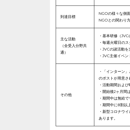
NGOの様々な側
到達目標
NGOとの関わり
・基本研修（JV
主な活動
・毎週火曜日のス
（全受入分野共
・JVCの諸活動
通）
・JVC主催イベ
・「インターン」
のポストが用意さ
・活動期間および
・開始後2ヶ月間
その他
・期間中は無給で
・期間中に8割以
・新型コロナウイ
あります。