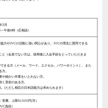
2年3月
時～午後6時（応相談）
際協力やJVCの活動に強い関心があり、JVCの理念に賛同できる
ること（会員でない方は、採用後に入会手続をとっていただきま
ができる方（メール、ワード、エクセル、パワーポイント）、また
る方。
業や細かい作業をいとわない方。
動く意欲のある方。
ん（ただし相応の日本語能力は求められます）
実費、上限10,000円/月）
VC負担）