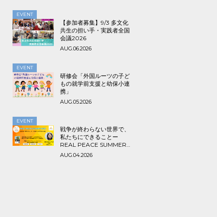
EVENT
【参加者募集】9/3 多文化
共生の担い手・実践者全国
会議2026
AUG.06.2026
EVENT
研修会「外国ルーツの子ど
もの就学前支援と幼保小連
携」
AUG.05.2026
EVENT
戦争が終わらない世界で、
私たちにできることー
REAL PEACE SUMMER
2026
AUG.04.2026