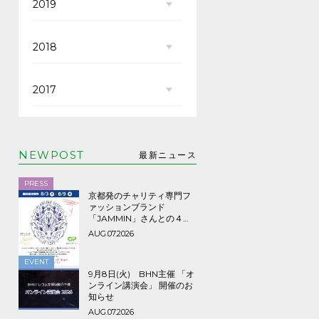
2019
2018
2017
NEWPOST
最新ニュース
PRESS
京都発のチャリティ専門フ
ァッションブランド
「JAMMIN」さんとの４年
ぶり３回目のコラボTシャツ
AUG.07.2026
など期間限定販売、8/9ま
で！
EVENT
9月8日(火) BHN主催 「オ
ンライン講演会」 開催のお
知らせ
AUG.07.2026