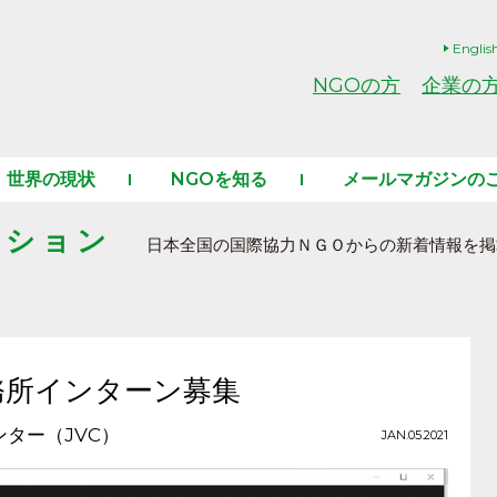
Englis
NGOの方
企業の
世界の現状
NGOを知る
メールマガジンの
ーション
日本全国の国際協力ＮＧＯからの新着情報を掲
事務所インターン募集
ター（JVC）
JAN.05.2021