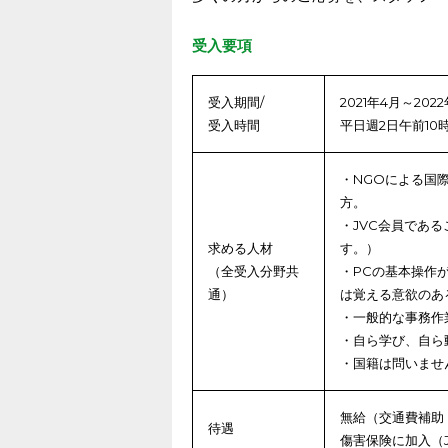
受入要項
受入期間/
2021年4月～202
受入時間
平日週2日午前10
・NGOによる国
方。
・JVC会員であ
求める人材
す。）
（全受入分野共
・PCの基本操作
通）
は覚える意欲のあ
・一般的な事務作
・自ら学び、自ら
・国籍は問いませ
無給（交通費補助：
待遇
傷害保険に加入（J