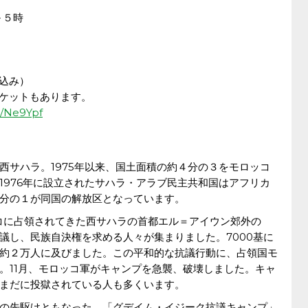
～５時
し込み）
チケットもあります。
at/Ne9Ypf
西サハラ。1975年以来、国土面積の約４分の３をモロッコ
1976年に設立されたサハラ・アラブ民主共和国はアフリカ
分の１が同国の解放区となっています。
ッコに占領されてきた西サハラの首都エル＝アイウン郊外の
議し、民族自決権を求める人々が集まりました。7000基に
約２万人に及びました。この平和的な抗議行動に、占領国モ
。11月、モロッコ軍がキャンプを急襲、破壊しました。キャ
まだに投獄されている人も多くいます。
の先駆けともなった、「グデイム・イジーク抗議キャンプ」