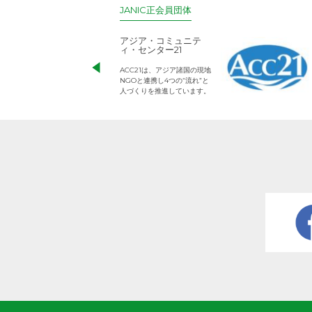
JANIC正会員団体
アジア・コミュニテ
ィ・センター21
ACC21は、アジア諸国の現地
NGOと連携し4つの“流れ”と
人づくりを推進しています。