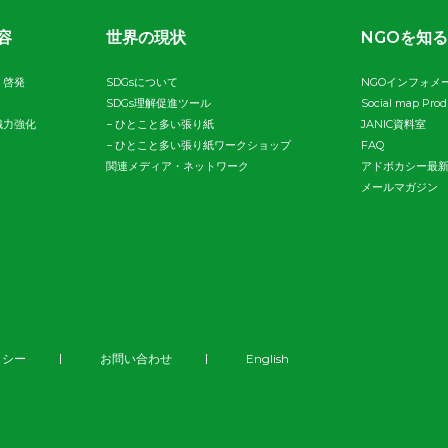
容
世界の現状
NGOを知る
・啓発
SDGsについて
NGOインフォメ
SDGs理解促進ツール
Social map Pro
織力強化
−
ひとこと多い張り紙
JANIC資料室
−
ひとこと多い張り紙ワークショップ
FAQ
関連メディア・ネットワーク
アドボカシー最
メールマガジン
リシー
お問い合わせ
English