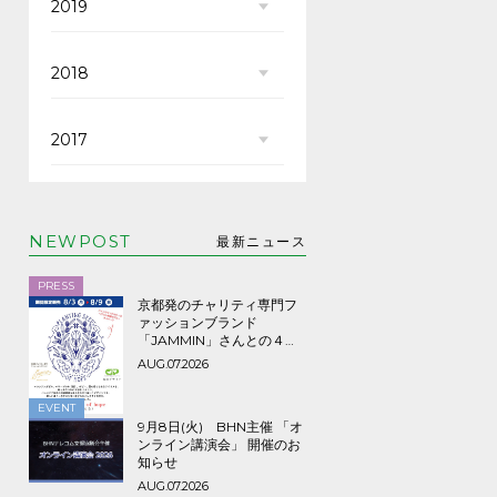
2019
2018
2017
NEWPOST
最新ニュース
PRESS
京都発のチャリティ専門フ
ァッションブランド
「JAMMIN」さんとの４年
ぶり３回目のコラボTシャツ
AUG.07.2026
など期間限定販売、8/9ま
で！
EVENT
9月8日(火) BHN主催 「オ
ンライン講演会」 開催のお
知らせ
AUG.07.2026