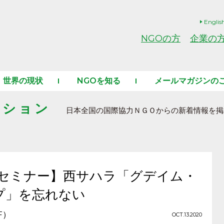
Englis
NGOの方
企業の
世界の現状
NGOを知る
メールマガジンの
ーション
日本全国の国際協力ＮＧＯからの新着情報を掲
ンセミナー】西サハラ「グデイム・
プ」を忘れない
F）
OCT.13.2020