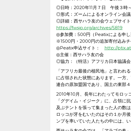
◎日時：2020年11月７日 午後３時
◎形式：ズームによるオンライン会議
◎詳細：西サハラ友の会ウェブサイト
https://fwsjp.org/archives/5819
◎参加費：500円（Peatixによる申
※1500円・2000円の追加寄付込み
◎Peatix申込サイト：
http://ptix.
◎主催：西サハラ友の会
◎協力：（特活）アフリカ日本協議会
「アフリカ最後の植民地」と言われる
に占領された状態にあります。一方、
連合の原加盟国であり、国土の東部４
2010年10月、長年にわたってモロ
「グデイム・イジーク」に、占領に抗
及ぶテントを張って集まった人の数は
ロッコが牙をむいたのはその１か月後
ンプを率いていた人たちの中には、い
西サハラ友の会では、「アラブの春」