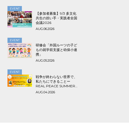
EVENT
【参加者募集】9/3 多文化
共生の担い手・実践者全国
会議2026
AUG.06.2026
EVENT
研修会「外国ルーツの子ど
もの就学前支援と幼保小連
携」
AUG.05.2026
EVENT
戦争が終わらない世界で、
私たちにできることー
REAL PEACE SUMMER
2026
AUG.04.2026