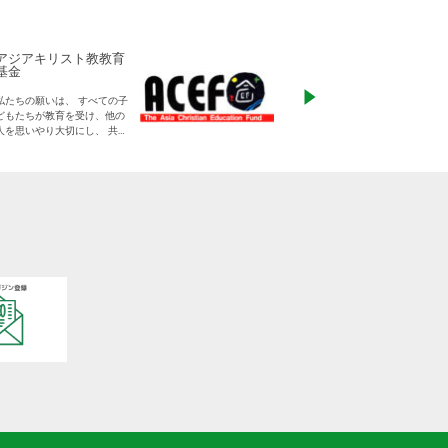
アジアキリスト教教育
ADRA Japan
基金
「ひとつの命から世
私たちの願いは、 すべての子
る」をモットーに、
どもたちが教育を受け、他の
りに寄り添った支援
人を思いやり大切にし、 共に
す
生きる平和な世界を作り出し
ていく大人に成長することで
す。
日本をふくめアジアの人々と
共に生きる世界をつくりだし
ていくために、 子どもたちの
教育と学びの場を支えていき
ます。