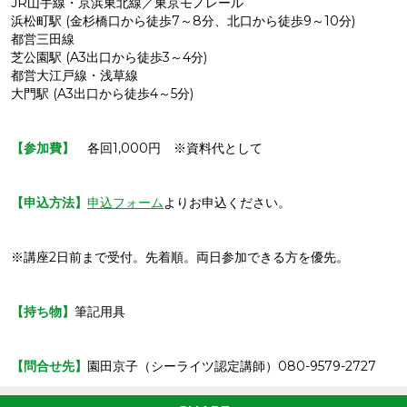
JR山手線・京浜東北線／東京モノレール
浜松町駅 (金杉橋口から徒歩7～8分、北口から徒歩9～10分)
都営三田線
芝公園駅 (A3出口から徒歩3～4分)
都営大江戸線・浅草線
大門駅 (A3出口から徒歩4～5分)
【参加費】
各回1,000円 ※資料代として
【申込方法】
申込フォーム
よりお申込ください。
※講座2日前まで受付。先着順。両日参加できる方を優先。
【持ち物】
筆記用具
【問合せ先】
園田京子（シーライツ認定講師）080-9579-2727