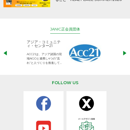
JANIC正会員団体
アジア・コミュニテ
ACE (エース)
ィ・センター21
児童労働のない、
ACC21は、アジア諸国の現
権利が守られた世
地NGOと連携し4つの“流
して活動するNG
れ”と人づくりを推進してい
ます。
FOLLOW US