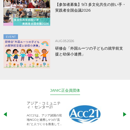
【参加者募集】9/3 多文化共生の担い手・
実践者全国会議2026
EVENT
AUG.05.2026
研修会「外国ルーツの子どもの就学前支
援と幼保小連携」
JANIC正会員団体
アジア・コミュニテ
ACE (エース)
ィ・センター21
児童労働のない、
ACC21は、アジア諸国の現
権利が守られた世
地NGOと連携し4つの“流
して活動するNG
れ”と人づくりを推進してい
ます。