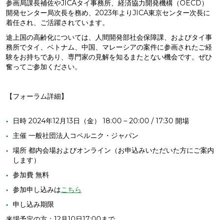
参画局課長補佐やJICAタイ事務所、経済協力開発機構（OECD）
開発センター局次長を務め、2023年よりJICA東京センター次長に
着任され、ご活躍されています。
途上国の高齢化については、人間開発部社会保障課、およびタイ事
務所でタイ、ベトナム、中国、マレーシアの案件に参画されたご経
験をお持ちであり、
専門家の見解を知るまたとない機会です。ぜひ
奮ってご参加ください。
【フォーラム詳細】
日時 2024年12月13日（金） 18:00 – 20:00 / 17:30 開場
主催 一般社団法人コペルニク・ジャパン
場所 都内会場およびオンライン（お申込みいただいた方にご案内
します）
参加費 無料
参加申し込みは
こちら
申し込み期限
来場予定の方：12月10日17:00まで