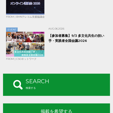
FROM | BHNテレコム支援協議会
AUG.06.2026
EVENT
【参加者募集】9/3 多文化共生の担い
手・実践者全国会議2026
FROM | CSOネットワーク
SEARCH
検索する
掲載を希望する