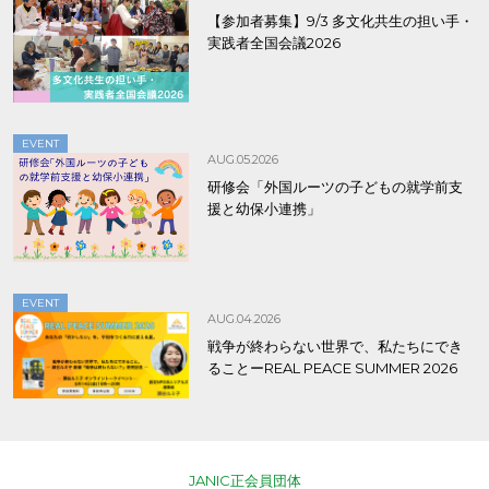
【参加者募集】9/3 多文化共生の担い手・
実践者全国会議2026
EVENT
AUG.05.2026
研修会「外国ルーツの子どもの就学前支
援と幼保小連携」
EVENT
AUG.04.2026
戦争が終わらない世界で、私たちにでき
ることーREAL PEACE SUMMER 2026
JANIC正会員団体