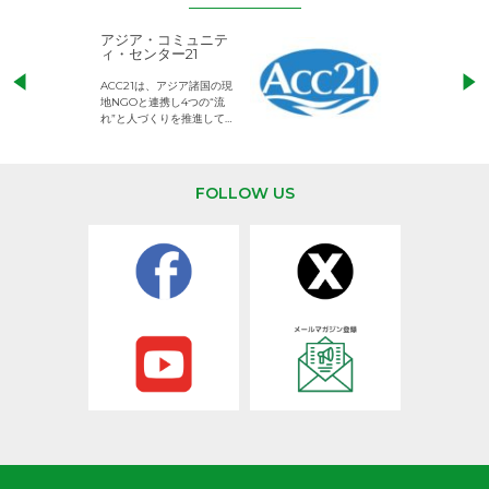
アジア・コミュニテ
ACE (エース)
ィ・センター21
児童労働のない、
ACC21は、アジア諸国の現
権利が守られた世
地NGOと連携し4つの“流
して活動するNG
れ”と人づくりを推進してい
ます。
FOLLOW US