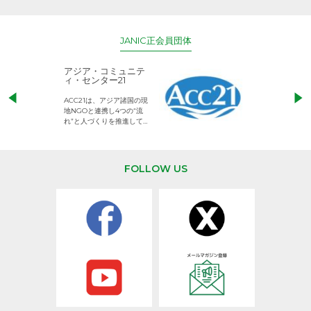
JANIC正会員団体
アジア・コミュニテ
ACE (エース)
ィ・センター21
児童労働のない、
ACC21は、アジア諸国の現
権利が守られた世
地NGOと連携し4つの“流
して活動するNG
れ”と人づくりを推進してい
ます。
FOLLOW US