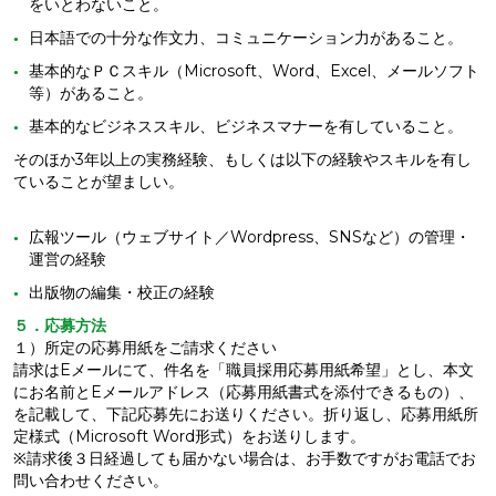
をいとわないこと。
日本語での十分な作文力、コミュニケーション力があること。
基本的なＰＣスキル（Microsoft、Word、Excel、メールソフト
等）があること。
基本的なビジネススキル、ビジネスマナーを有していること。
そのほか3年以上の実務経験、もしくは以下の経験やスキルを有し
ていることが望ましい。
広報ツール（ウェブサイト／Wordpress、SNSなど）の管理・
運営の経験
出版物の編集・校正の経験
５．応募方法
１）所定の応募用紙をご請求ください
請求はEメールにて、件名を「職員採用応募用紙希望」とし、本文
にお名前とEメールアドレス（応募用紙書式を添付できるもの）、
を記載して、下記応募先にお送りください。折り返し、応募用紙所
定様式（Microsoft Word形式）をお送りします。
※請求後３日経過しても届かない場合は、お手数ですがお電話でお
問い合わせください。