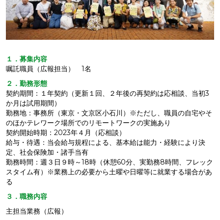
１．募集内容
嘱託職員（広報担当） 1名
２．勤務形態
契約期間：１年契約（更新１回、２年後の再契約は応相談、当初3
か月は試用期間）
勤務地：事務所（東京・文京区小石川）※ただし、職員の自宅やそ
のほかテレワーク場所でのリモートワークの実施あり
契約開始時期：2023年４月（応相談）
給与・待遇：当会給与規程による、基本給は能力・経験により決
定、社会保険加・諸手当有
勤務時間：週３日９時～18時（休憩60分、実勤務8時間、フレック
スタイム有）※業務上の必要から土曜や日曜等に就業する場合があ
る
３．職務内容
主担当業務（広報）