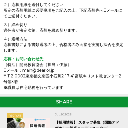
２）応募用紙を送付してください
所定の応募用紙に必要事項をご記入の上、下記応募先へEメールに
てご送付ください。
３）締め切り
適任者が決定次第、応募を締め切ります。
４）選考方法
応募書類による書類選考の上、合格者のみ面接を実施し採否を決定
します。
応募・お問い合わせ先
（特活）開発教育協会（担当：伊藤）
Eメール：main@dear.or.jp
〒112-0002東京都文京区小石川2-17-41富坂キリスト教センター2
号館3階
※職員は在宅勤務を行っています
SHARE
JUL.30.2026
RECRUIT
【採用情報】 スタッフ募集（国際アド
ボカシー担当コーディネーター）