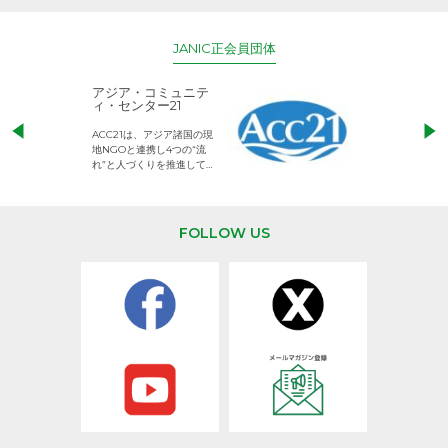
JANIC正会員団体
アジア・コミュニテ
ACE (エース)
ィ・センター21
児童労働のない、
ACC21は、アジア諸国の現
権利が守られた世
地NGOと連携し4つの“流
して活動するNG
れ”と人づくりを推進してい
ます。
FOLLOW US