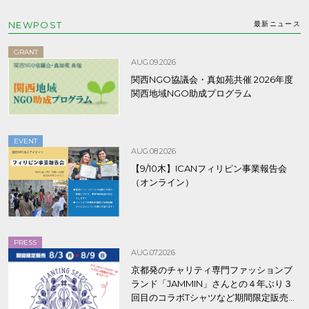
NEWPOST
最新ニュース
GRANT
AUG.09.2026
関西NGO協議会・真如苑共催 2026年度
関西地域NGO助成プログラム
EVENT
AUG.08.2026
【9/10木】ICANフィリピン事業報告会
（オンライン）
PRESS
AUG.07.2026
京都発のチャリティ専門ファッションブ
ランド「JAMMIN」さんとの４年ぶり３
回目のコラボTシャツなど期間限定販売、