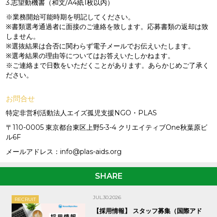
3.志望動機書（和文/A4紙1枚以内）
※業務開始可能時期を明記してください。
※書類選考通過者に面接のご連絡を致します。応募書類の返却は致
しません。
※選抜結果は合否に関わらず電子メールでお伝えいたします。
※選考結果の理由等についてはお答えいたしかねます。
※ご連絡まで日数をいただくことがあります。あらかじめご了承く
ださい。
お問合せ
特定非営利活動法人エイズ孤児支援NGO・PLAS
〒110-0005 東京都台東区上野5-3-4 クリエイティブOne秋葉原ビ
ル6F
メールアドレス：info@plas-aids.org
SHARE
JUL.30.2026
RECRUIT
【採用情報】 スタッフ募集（国際アド