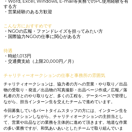
・Word, Excel, Windows, E-mail等実務でのPC使用経験を有
する方
・営業経験のある方歓迎
こんな方におすすめです
・NGOの広報・ファンドレイズを担ってみたい方
・国際協力NGOの仕事に関心がある方
待遇
・時給1,013円
・交通費支給（上限20,000円／月）
チャリティーオークションの仕事と事務所の雰囲気
チャリティオークションは、協力者の方への営業・やり取り／出品
物の受取り・発送／出品物の写真撮影・出品ページ作成／広報／落
札者の方とのやり取りなど、多くの工程を、データベースで管理し
ながら、担当インターン生を交えたチームで進めています。
今回募集しているパートタイムスタッフの方には、インターン生を
ディレクションしながら、チャリティオークションの主担当とし
て、営業や出品などの業務を主体的に進めて頂きます。地道な作業
の多い業務ですが、和気あいあいとしたチームで取り組んでいま