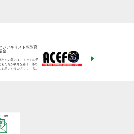
アジアキリスト教教育
ADRA Japan
基金
「ひとつの命から世
私たちの願いは、 すべての子
る」をモットーに、
どもたちが教育を受け、他の
りに寄り添った支援
人を思いやり大切にし、 共に
す
生きる平和な世界を作り出し
ていく大人に成長することで
す。
日本をふくめアジアの人々と
共に生きる世界をつくりだし
ていくために、 子どもたちの
教育と学びの場を支えていき
ます。