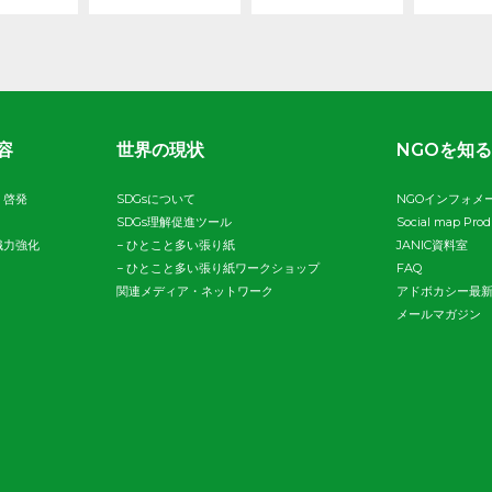
容
世界の現状
NGOを知る
・啓発
SDGsについて
NGOインフォメ
SDGs理解促進ツール
Social map Pro
織力強化
−
ひとこと多い張り紙
JANIC資料室
−
ひとこと多い張り紙ワークショップ
FAQ
関連メディア・ネットワーク
アドボカシー最
メールマガジン