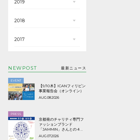
2019
2018
2017
NEWPOST
最新ニュース
EVENT
【9/10木】ICANフィリピン
事業報告会（オンライン）
AUG.08.2026
PRESS
京都発のチャリティ専門フ
ァッションブランド
「JAMMIN」さんとの４年
ぶり３回目のコラボTシャツ
AUG.07.2026
など期間限定販売、8/9ま