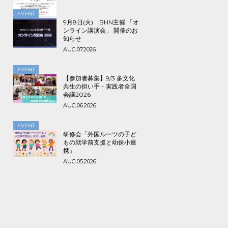
で！
EVENT
9月8日(火) BHN主催 「オ
ンライン講演会」 開催のお
知らせ
AUG.07.2026
EVENT
【参加者募集】9/3 多文化
共生の担い手・実践者全国
会議2026
AUG.06.2026
EVENT
研修会「外国ルーツの子ど
もの就学前支援と幼保小連
携」
AUG.05.2026