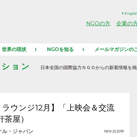
Englis
NGOの方
企業の
世界の現状
NGOを知る
メールマガジンの
ーション
日本全国の国際協力ＮＧＯからの新着情報を掲
ラウンジ12月】「上映会＆交流
三軒茶屋）
ナル・ジャパン
NOV.22.2019