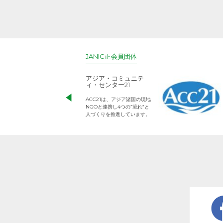
JANIC正会員団体
アジア・コミュニテ
ィ・センター21
ACC21は、アジア諸国の現地
NGOと連携し4つの“流れ”と
人づくりを推進しています。