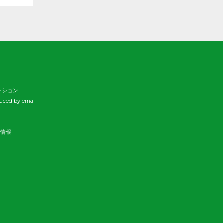
ーション
duced by ema
新情報