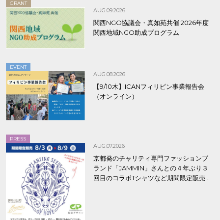
GRANT
AUG.09.2026
関西NGO協議会・真如苑共催 2026年度
関西地域NGO助成プログラム
EVENT
AUG.08.2026
【9/10木】ICANフィリピン事業報告会
（オンライン）
PRESS
AUG.07.2026
京都発のチャリティ専門ファッションブ
ランド「JAMMIN」さんとの４年ぶり３
回目のコラボTシャツなど期間限定販売、
8/9まで！