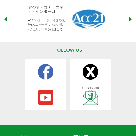
アジア・コミュニテ
ACE (エース)
ィ・センター21
児童労働のない、
ACC21は、アジア諸国の現
権利が守られた世
地NGOと連携し4つの“流
して活動するNG
れ”と人づくりを推進してい
ます。
FOLLOW US