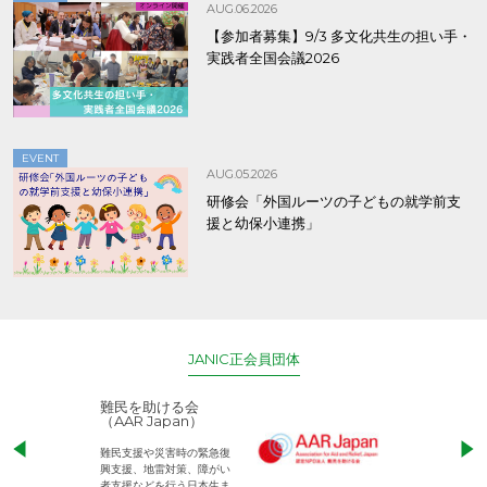
AUG.06.2026
【参加者募集】9/3 多文化共生の担い手・
実践者全国会議2026
EVENT
AUG.05.2026
研修会「外国ルーツの子どもの就学前支
援と幼保小連携」
JANIC正会員団体
アジア・コミュニテ
ACE (エース)
ィ・センター21
児童労働のない、
ACC21は、アジア諸国の現
権利が守られた世
地NGOと連携し4つの“流
して活動するNG
れ”と人づくりを推進してい