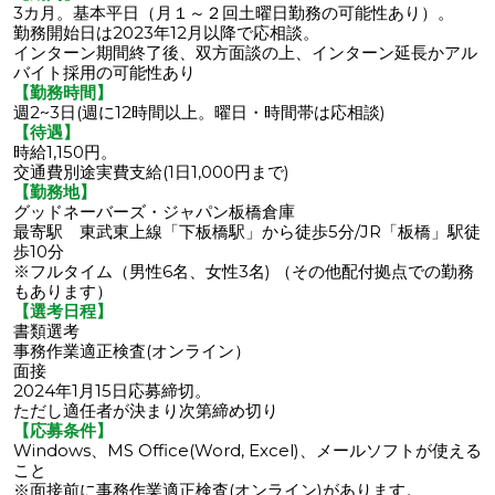
3カ月。基本平日（月１～２回土曜日勤務の可能性あり）。
勤務開始日は2023年12月以降で応相談。
インターン期間終了後、双方面談の上、インターン延長かアル
バイト採用の可能性あり
【勤務時間】
週2~3日(週に12時間以上。曜日・時間帯は応相談)
【待遇】
時給1,150円。
交通費別途実費支給(1日1,000円まで)
【勤務地】
グッドネーバーズ・ジャパン板橋倉庫
最寄駅 東武東上線「下板橋駅」から徒歩5分/JR「板橋」駅徒
歩10分
※フルタイム（男性6名、女性3名) （その他配付拠点での勤務
もあります）
【選考日程】
書類選考
事務作業適正検査(オンライン）
面接
2024年1月15日応募締切。
ただし適任者が決まり次第締め切り
【応募条件】
Windows、MS Office(Word, Excel)、メールソフトが使える
こと
※面接前に事務作業適正検査(オンライン)があります。