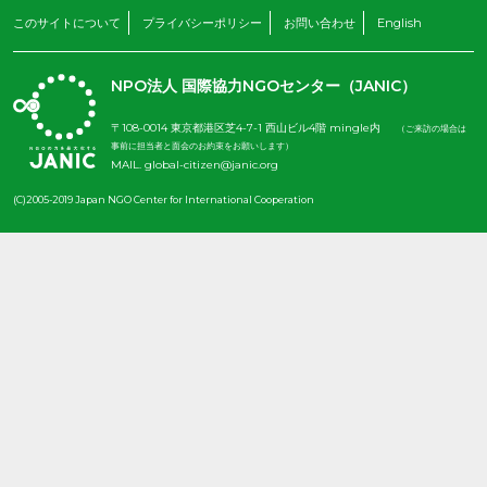
このサイトについて
プライバシーポリシー
お問い合わせ
English
NPO法人 国際協力NGOセンター（JANIC）
〒108-0014 東京都港区芝4-7-1 西山ビル4階 mingle内
（ご来訪の場合は
事前に担当者と面会のお約束をお願いします）
MAIL.
global-citizen@janic.org
(C)2005-2019 Japan NGO Center for International Cooperation