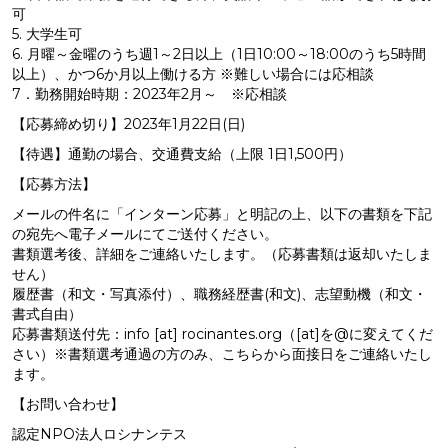
可
5. 大学生可
6. 月曜～金曜のうち週1～2日以上（1日10:00～18:00のうち5時間
以上）、かつ6か月以上働ける方 ※難しい場合には応相談
7．勤務開始時期：2023年2月～ ※応相談
【応募締め切り】2023年1月22日(日)
【待遇】通勤の場合、交通費支給（上限 1日1,500円）
【応募方法】
メールの件名に「インターン応募」と明記の上、以下の書類を下記
の宛先へ電子メールにてご送付ください。
書類選考後、詳細をご連絡いたします。（応募書類は返却いたしま
せん）
履歴書（和文・写真添付）、職務経歴書(和文)、志望動機（和文・
書式自由）
応募書類送付先：info [at] rocinantes.org（[at]を@に変えてくだ
さい）※書類選考通過の方のみ、こちらから面接日をご連絡いたし
ます。
【お問い合わせ】
認定NPO法人ロシナンテス