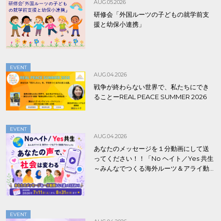
AUG.05.2026
研修会「外国ルーツの子どもの就学前支
援と幼保小連携」
EVENT
AUG.04.2026
戦争が終わらない世界で、私たちにでき
ることーREAL PEACE SUMMER 2026
EVENT
AUG.04.2026
あなたのメッセージを１分動画にして送
ってください！！「No ヘイト／Yes 共生
～みんなでつくる海外ルーツ＆アライ動
画プロジェクト」
EVENT