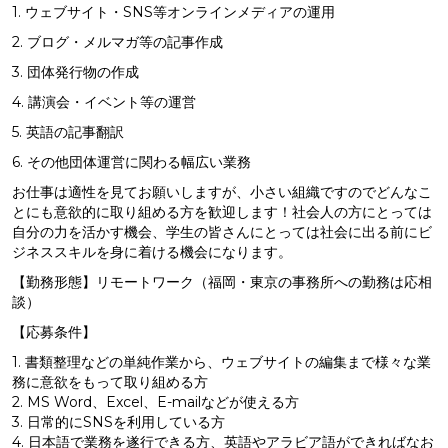
1. ウェブサイト・SNS等オンラインメディアの運用
2. ブログ・メルマガ等の記事作成
3. 団体発行物の作成
4. 講演会・イベント等の運営
5. 英語の記事翻訳
6. その他団体運営に関わる幅広い業務
お仕事は適性を見てお願いしますが、小さい組織ですのでどんなこ
とにも意欲的に取り組める方を歓迎します！社会人の方にとっては
自分の力を活かす機会、学生の皆さんにとっては社会に出る前にビ
ジネススキルを身に着ける機会になります。
【勤務形態】リモートワーク（福岡・東京の事務所への勤務は応相
談）
【応募条件】
1. 書類整理などの単純作業から、ウェブサイトの編集まで様々な業
務に意欲をもって取り組める方
2. MS Word、Excel、E-mailなどが使える方
3. 日常的にSNSを利用している方
4. 日本語で業務を遂行できる方、英語やアラビア語ができればなお