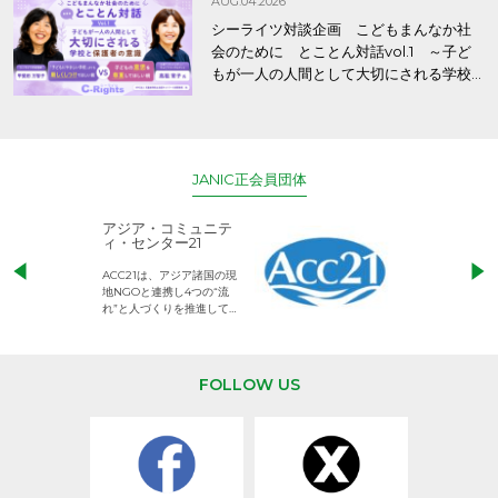
AUG.04.2026
シーライツ対談企画 こどもまんなか社
会のために とことん対話vol.1 ～子ど
もが一人の人間として大切にされる学校
と保護者の意識～
JANIC正会員団体
アジア・コミュニテ
ACE (エース)
ィ・センター21
児童労働のない、
ACC21は、アジア諸国の現
権利が守られた世
地NGOと連携し4つの“流
して活動するNG
れ”と人づくりを推進してい
ます。
FOLLOW US