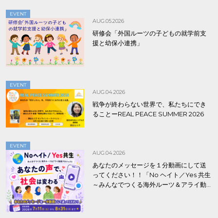
EVENT
AUG.05.2026
研修会「外国ルーツの子どもの就学前支
援と幼保小連携」
EVENT
AUG.04.2026
戦争が終わらない世界で、私たちにでき
ることーREAL PEACE SUMMER 2026
EVENT
AUG.04.2026
あなたのメッセージを１分動画にして送
ってください！！「No ヘイト／Yes 共生
～みんなでつくる海外ルーツ＆アライ動
画プロジェクト」