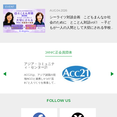
EVENT
AUG.04.2026
シーライツ対談企画 こどもまんなか社
会のために とことん対話vol.1 ～子ど
もが一人の人間として大切にされる学校
と保護者の意識～
JANIC正会員団体
アジア・コミュニテ
ACE (エース)
ィ・センター21
児童労働のない、
ACC21は、アジア諸国の現
権利が守られた世
地NGOと連携し4つの“流
して活動するNG
れ”と人づくりを推進してい
ます。
FOLLOW US