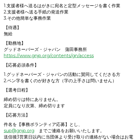
1.支援者様へ送るはがきに宛名と定型メッセージを書く作業
2.支援者様へ送る手紙の発送作業
3.その他簡単な事務作業
【待遇】
無給
【勤務地】
グッドネーバーズ・ジャパン 蒲田事務所
https://www.gnjp.org/contents/gn/access
【応募必須条件】
1.グッドネーバーズ・ジャパンの活動に賛同してくださる方
2.ペン字を書くのが好きな方（字の上手さは問いません）
【選考日程】
締め切りは特にありません。
定員になり次第、締め切ります
【応募方法】
件名を【事務ボランティア応募】とし、
sup@gnjp.org
までご連絡をお願いいたします。
送信後3営業日以内に当団体より受け取りの連絡がない場合はお電