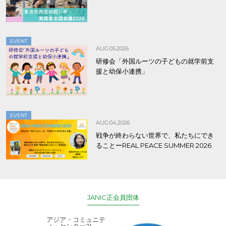
EVENT
AUG.05.2026
研修会「外国ルーツの子どもの就学前支
援と幼保小連携」
EVENT
AUG.04.2026
戦争が終わらない世界で、私たちにでき
ることーREAL PEACE SUMMER 2026
JANIC正会員団体
アジア・コミュニテ
ACE (エース)
ィ・センター21