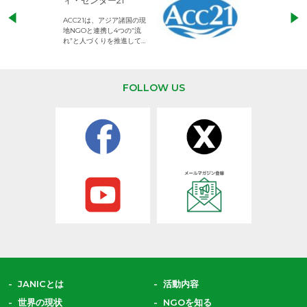
児童労働のない、
ACC21は、アジア諸国の現
権利が守られた世
地NGOと連携し4つの“流
して活動するNG
れ”と人づくりを推進してい
ます。
FOLLOW US
JANICとは
活動内容
世界の現状
NGOを知る