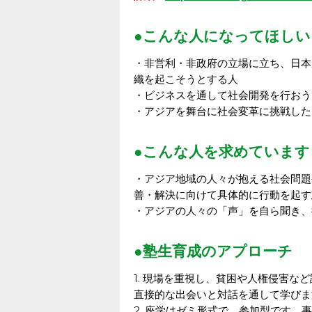
●こんな人になってほしい
・非営利・非政府の立場に立ち、日本
織を起こそうとする人
・ビジネスを通して社会開発を行おう
・アジアを舞台に社会変革に挑戦した
●こんな人を求めています
・アジア地域の人々が抱える社会問題
善・解決に向けて具体的に行動を起す
・アジアの人々の「声」を自ら聞き、
●塾生育成のアプローチ
1. 現場を重視し、貧困や人権侵害
直接的な出会いと対話を通して学びま
2. 座学はゼミ形式で、参加型です