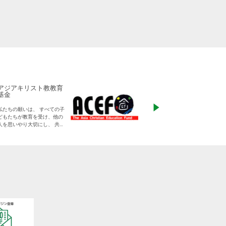
アジアキリスト教教育
ADRA Japan
基金
「ひとつの命から世
私たちの願いは、 すべての子
る」をモットーに、
どもたちが教育を受け、他の
りに寄り添った支援
人を思いやり大切にし、 共に
す
生きる平和な世界を作り出し
ていく大人に成長することで
す。
日本をふくめアジアの人々と
共に生きる世界をつくりだし
ていくために、 子どもたちの
教育と学びの場を支えていき
ます。