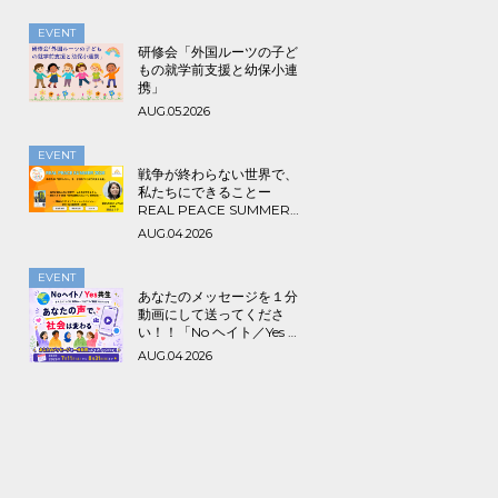
EVENT
研修会「外国ルーツの子ど
もの就学前支援と幼保小連
携」
AUG.05.2026
EVENT
戦争が終わらない世界で、
私たちにできることー
REAL PEACE SUMMER
2026
AUG.04.2026
EVENT
あなたのメッセージを１分
動画にして送ってくださ
い！！「No ヘイト／Yes 共
生～みんなでつくる海外ル
AUG.04.2026
ーツ＆アライ動画プロジェ
クト」