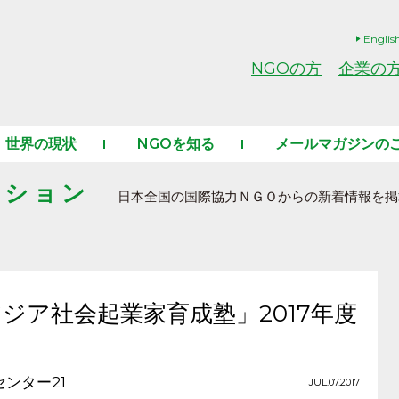
Englis
NGOの方
企業の
世界の現状
NGOを知る
メールマガジンの
ーション
日本全国の国際協力ＮＧＯからの新着情報を掲
アジア社会起業家育成塾」2017年度
ンター21
JUL.07.2017