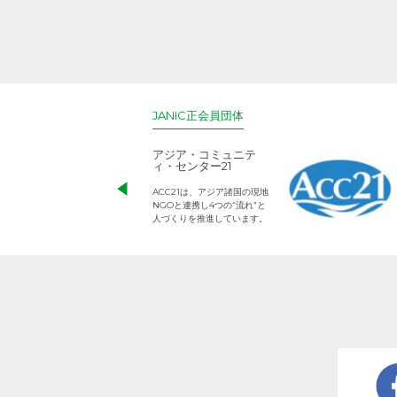
JANIC正会員団体
アジア・コミュニテ
ィ・センター21
ACC21は、アジア諸国の現地
NGOと連携し4つの“流れ”と
人づくりを推進しています。