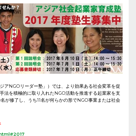
ジアNGOリーダー塾」）では、より効果ある社会変革を促
手法を積極的に取り入れたNGO活動を推進する起業家を支
60名が修了し、うち11名が何らかの形でNGO事業または社会
午
i.html#2017