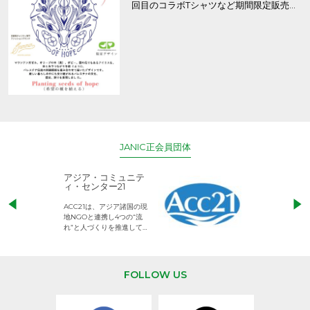
回目のコラボTシャツなど期間限定販売、
8/9まで！
JANIC正会員団体
アジア・コミュニテ
ACE (エース)
ィ・センター21
児童労働のない、
ACC21は、アジア諸国の現
権利が守られた世
地NGOと連携し4つの“流
して活動するNG
れ”と人づくりを推進してい
ます。
FOLLOW US