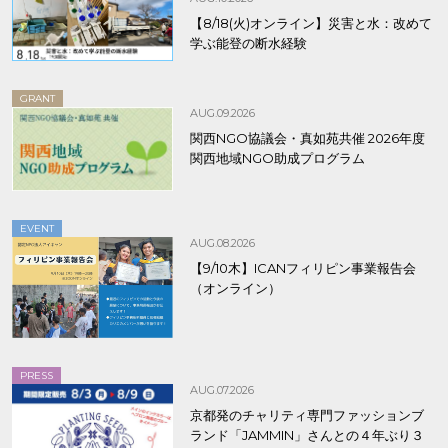
【8/18(火)オンライン】災害と水：改めて
学ぶ能登の断水経験
GRANT
AUG.09.2026
関西NGO協議会・真如苑共催 2026年度
関西地域NGO助成プログラム
EVENT
AUG.08.2026
【9/10木】ICANフィリピン事業報告会
（オンライン）
PRESS
AUG.07.2026
京都発のチャリティ専門ファッションブ
ランド「JAMMIN」さんとの４年ぶり３