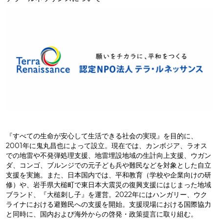
『すべての生命が安心して生活できる社会の実現』を目的に、
2001年に鬼丸昌也によって設立。現在では、カンボジア、ラオス
での地雷や不発弾処理支援、地雷埋設地域の生計向上支援、ウガン
ダ、コンゴ、ブルンジでの元子ども兵や難民などを対象とした自立
支援を実施。また、日本国内では、平和教育（学校や企業向けの研
修）や、岩手県大槌町で東日本大震災の復興支援にはじまった地域
ブランド、『大槌刺し子』を運営。2022年にはハンガリー、ウク
ライナにおける避難民への支援を開始。支援現場における国際協力
と同時に、国内および海外からの啓発・政策提言に取り組む。