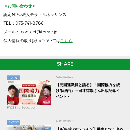
＜お問い合わせ＞
認定NPO法人テラ・ルネッサンス
TEL：075-741-8786
メール： contact@terra-r.jp
個人情報の取り扱いについては
こちら
SHARE
AUG.10.2026
EVENT
【元国連職員と語る】「国際協力を続
ける理由」～田才諒哉さん出版記念イ
ベント～
FROM | e-Education
AUG.10.2026
EVENT
【8/18(火)オンライン】災害と水：改め