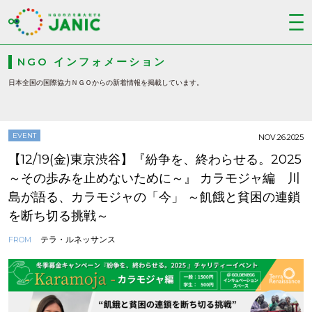
NGO インフォメーション
日本全国の国際協力ＮＧＯからの新着情報を掲載しています。
EVENT
NOV.26.2025
【12/19(金)東京渋谷】『紛争を、終わらせる。2025
～その歩みを止めないために～』 カラモジャ編 川
島が語る、カラモジャの「今」 ～飢餓と貧困の連鎖
を断ち切る挑戦～
テラ・ルネッサンス
FROM