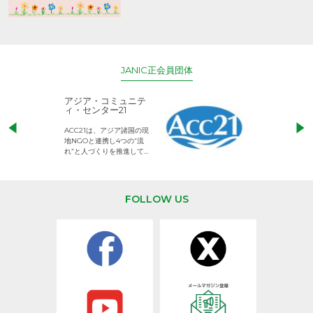
JANIC正会員団体
アジア・コミュニテ
ACE (エース)
ィ・センター21
児童労働のない、
ACC21は、アジア諸国の現
権利が守られた世
地NGOと連携し4つの“流
して活動するNG
れ”と人づくりを推進してい
ます。
FOLLOW US