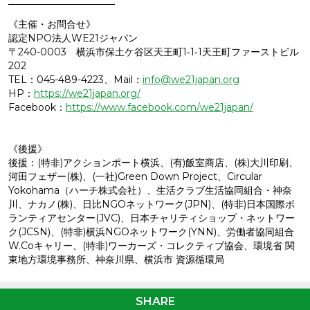
―――――――――――
《主催・お問合せ》
認定NPO法人WE21ジャパン
〒240-0003 横浜市保土ケ谷区天王町1‐1‐1天王町ファーストビル
202
TEL：045-489-4223、Mail：
info@we21japan.org
HP：
https://we21japan.org/
Facebook：
https://www.facebook.com/we21japan/
《後援》
後援：(特非)アクションポート横浜、(有)飯室商店、(株)大川印刷、
河田フェザー(株)、(一社)Green Down Project、Circular
Yokohama（ハーチ株式会社）、生活クラブ生活協同組合・神奈
川、ナカノ(株)、日比NGOネットワーク(JPN)、(特非)日本国際ボ
ランティアセンター(JVC)、日本チャリティショップ・ネットワー
ク(JCSN)、(特非)横浜NGOネットワーク(YNN)、労働者協同組合
W.Coキャリー、(特非)ワーカーズ・コレクティブ協会、環境省 関
東地方環境事務所、神奈川県、横浜市 資源循環局
SHARE