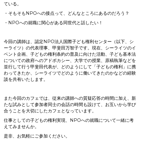
ている。
・そもそもNPOへの接点って、どんなところにあるのだろう？
・NPOへの就職に関心がある同世代と話したい！
今回の講師は、認定NPO法人国際子ども権利センター（以下、シ
ーライツ）の代表理事、甲斐田万智子です。現在、シーライツのイ
ベント企画、子どもの権利条約の普及に向けた活動、子ども基本法
についての政府へのアドボカシー、大学での授業、原稿執筆などを
並行して行う甲斐田代表が、どのようにして「子どもの権利」に携
わってきたか、シーライツでどのように働いてきたのかなどの経験
談を共有いたします。
また今回のカフェでは、従来の講師への質疑応答の時間に加え、新
たな試みとして参加者同士の会話の時間も設けて、お互いから学び
合うことを大切にしたカフェとなっています。
仕事としての子どもの権利実現、NPOへの就職について一緒に考
えてみませんか。
是非、お気軽にご参加ください。