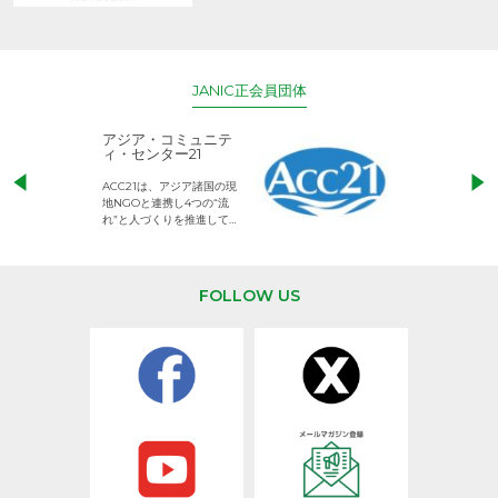
JANIC正会員団体
アジア・コミュニテ
ACE (エース)
ィ・センター21
児童労働のない、
ACC21は、アジア諸国の現
権利が守られた世
地NGOと連携し4つの“流
して活動するNG
れ”と人づくりを推進してい
ます。
FOLLOW US