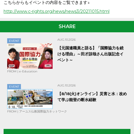
こちらからもイベントの内容をご覧できます↓
http://www.c-rights.org/news/news3/20211015.html
SHARE
AUG.10.2026
EVENT
【元国連職員と語る】「国際協力を続
ける理由」～田才諒哉さん出版記念イ
ベント～
FROM | e-Education
AUG.10.2026
EVENT
【8/18(火)オンライン】災害と水：改め
て学ぶ能登の断水経験
FROM | アーユス仏教国際協力ネットワーク