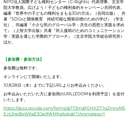
NPO法人国際子ども権利センター（C-Rights）代表理事。文京学
院大学教員。広げよう！子どもの権利条約キャンペーン共同代表。
編著『世界中の子どもの権利をまもる30の方法』（合同出版）、共
著『SDGsと開発教育 持続可能な開発目標のための学び』（学文
社）、共編著『小さな民のグローバル学：共生の思想と実践を求め
て』（上智大学出版）共著『対人援助のためのコミュニケーション
学：実践を通じた学際的アプローチ』（文京学院大学総合研究所）
ほか。
【参加費・参加方法】
参加費は無料です。
オンラインにて開催いたします。
10月28日（木）までに下記URLよりお申込みください。
お申込みいただいた方に参加用のURL(ZOOMを利用予定）を送付
いたします。
https://docs.google.com/forms/d/173mdF0HHZT1gZmnvM5
EctiJnpBeWKaE30ip9WMfiaXs/edit?chromeless=1