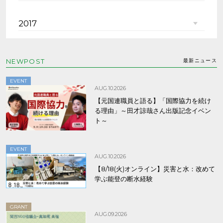
2017
NEWPOST
最新ニュース
EVENT
AUG.10.2026
【元国連職員と語る】「国際協力を続け
る理由」～田才諒哉さん出版記念イベン
ト～
EVENT
AUG.10.2026
【8/18(火)オンライン】災害と水：改めて
学ぶ能登の断水経験
GRANT
AUG.09.2026