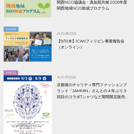
関西NGO協議会・真如苑共催 2026年度
関西地域NGO助成プログラム
EVENT
AUG.08.2026
【9/10木】ICANフィリピン事業報告会
（オンライン）
PRESS
AUG.07.2026
京都発のチャリティ専門ファッションブ
ランド「JAMMIN」さんとの４年ぶり３
回目のコラボTシャツなど期間限定販売、
8/9まで！