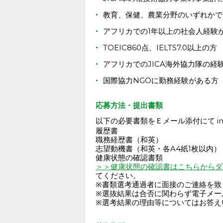
教育、保健、農業分野のいずれかで
アフリカでの1年以上の社会人経験
TOEIC860点、IELTS7.0以上の方
アフリカでのJICA海外協力隊の経
国際協力NGOに勤務経験がある方
応募方法・提出書類
以下の必要書類をＥメール添付にて info@
履歴書
職務経歴書（和英）
志望動機書（和英・各A4紙1枚以内）
健康状態の確認書類
＞＞健康状態の確認書はこちらからダ
てください。
※書類選考通過者に面接のご連絡を致
※選抜結果は合否に関わらず電子メー
※選考結果の理由等についてはお答え