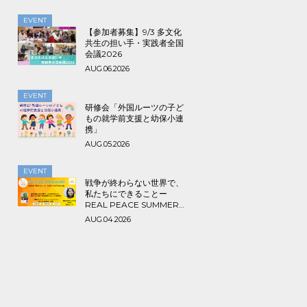
EVENT
【参加者募集】9/3 多文化
共生の担い手・実践者全国
会議2026
AUG.06.2026
EVENT
研修会「外国ルーツの子ど
もの就学前支援と幼保小連
携」
AUG.05.2026
EVENT
戦争が終わらない世界で、
私たちにできることー
REAL PEACE SUMMER
2026
AUG.04.2026