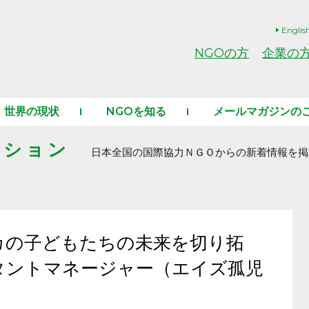
Englis
NGOの方
企業の
世界の現状
NGOを知る
メールマガジンの
ーション
日本全国の国際協力ＮＧＯからの新着情報を掲
カの子どもたちの未来を切り拓
タントマネージャー（エイズ孤児