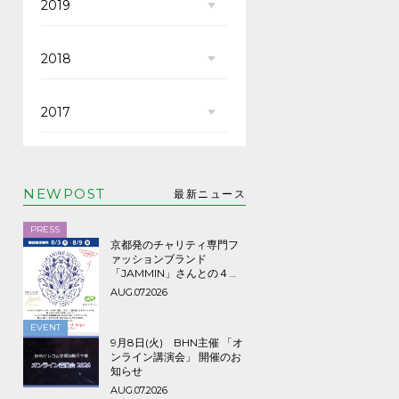
2019
2018
2017
NEWPOST
最新ニュース
PRESS
京都発のチャリティ専門フ
ァッションブランド
「JAMMIN」さんとの４年
ぶり３回目のコラボTシャツ
AUG.07.2026
など期間限定販売、8/9ま
で！
EVENT
9月8日(火) BHN主催 「オ
ンライン講演会」 開催のお
知らせ
AUG.07.2026