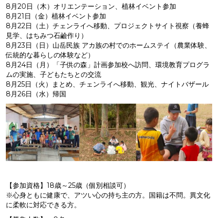
8月20日（木）オリエンテーション、植林イベント参加
8月21日（金）植林イベント参加
8月22日（土）チェンライへ移動、プロジェクトサイト視察（養蜂
見学、はちみつ石鹼作り）
8月23日（日）山岳民族 アカ族の村でのホームステイ（農業体験、
伝統的な暮らしの体験など）
8月24日（月）「子供の森」計画参加校へ訪問、環境教育プログラ
ムの実施、子どもたちとの交流
8月25日（火）まとめ、チェンライへ移動、観光、ナイトバザール
8月26日（水）帰国
【参加資格】18歳～25歳（個別相談可）
※心身ともに健康で、アツい心の持ち主の方。国籍は不問。異文化
に柔軟に対応できる方。