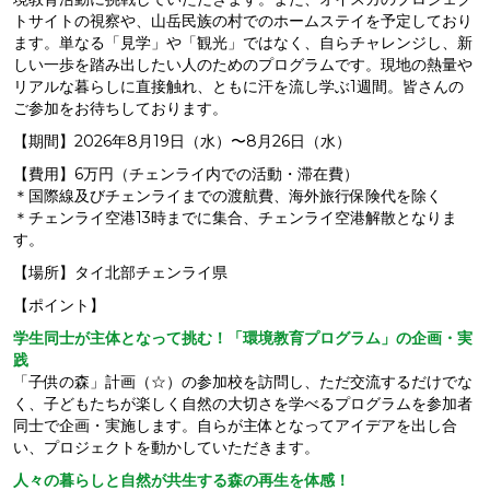
トサイトの視察や、山岳民族の村でのホームステイを予定しており
ます。単なる「見学」や「観光」ではなく、自らチャレンジし、新
しい一歩を踏み出したい人のためのプログラムです。現地の熱量や
リアルな暮らしに直接触れ、ともに汗を流し学ぶ1週間。皆さんの
ご参加をお待ちしております。
【期間】2026年8月19日（水）〜8月26日（水）
【費用】6万円（チェンライ内での活動・滞在費）
＊国際線及びチェンライまでの渡航費、海外旅行保険代を除く
＊チェンライ空港13時までに集合、チェンライ空港解散となりま
す。
【場所】タイ北部チェンライ県
【ポイント】
学生同士が主体となって挑む！「環境教育プログラム」の企画・実
践
「子供の森」計画（☆）の参加校を訪問し、ただ交流するだけでな
く、子どもたちが楽しく自然の大切さを学べるプログラムを参加者
同士で企画・実施します。自らが主体となってアイデアを出し合
い、プロジェクトを動かしていただきます。
人々の暮らしと自然が共生する森の再生を体感！