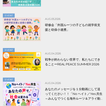
EVENT
AUG.05.2026
研修会「外国ルーツの子どもの就学前支
援と幼保小連携」
EVENT
AUG.04.2026
戦争が終わらない世界で、私たちにでき
ることーREAL PEACE SUMMER 2026
EVENT
AUG.04.2026
あなたのメッセージを１分動画にして送
ってください！！「No ヘイト／Yes 共生
～みんなでつくる海外ルーツ＆アライ動
画プロジェクト」