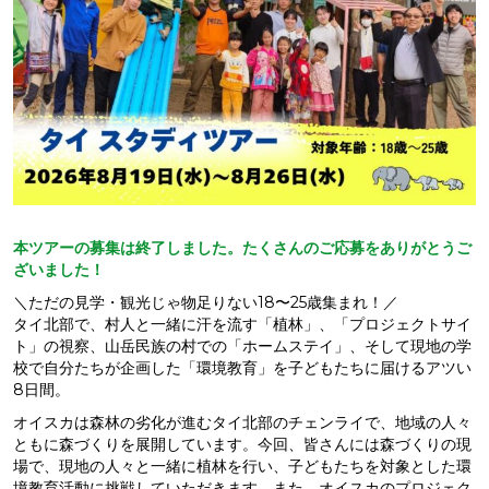
本ツアーの募集は終了しました。たくさんのご応募をありがとうご
ざいました！
＼ただの見学・観光じゃ物足りない18〜25歳集まれ！／
タイ北部で、村人と一緒に汗を流す「植林」、「プロジェクトサイ
ト」の視察、山岳民族の村での「ホームステイ」、そして現地の学
校で自分たちが企画した「環境教育」を子どもたちに届けるアツい
8日間。
オイスカは森林の劣化が進むタイ北部のチェンライで、地域の人々
ともに森づくりを展開しています。今回、皆さんには森づくりの現
場で、現地の人々と一緒に植林を行い、子どもたちを対象とした環
境教育活動に挑戦していただきます。また、オイスカのプロジェク