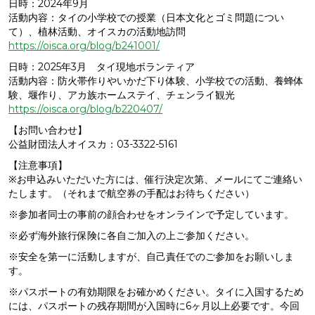
日時：2024年9月
活動内容：タイの小学校での授業（日本文化とゴミ問題につい
て）、植林活動、オイスカの活動地訪問
https://oisca.org/blog/b241001/
日時：2025年3月 タイ現地ボランティア
活動内容：防火帯作りやいかだ下り体験、小学校での活動、養蜂体
験、堰作り、アカ族ホームステイ、チェンライ観光
https://oisca.org/blog/b220407/
【お問い合わせ】
公益財団法人オイスカ：03-3322-5161
【注意事項】
※お申込みいただいた方には、催行決定次第、メールにてご連絡い
たします。（それまで航空券の手配はお待ちください）
※参加者同士の事前の顔合わせをオンラインで予定しています。
※必ず海外旅行保険に各自ご加入の上ご参加ください。
※安全を第一に活動しますが、自己責任でのご参加をお願いしま
す。
※パスポートの有効期限をお確かめください。タイに入国するため
には、パスポートの残存期間が入国時に6ヶ月以上必要です。今回