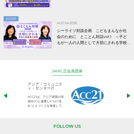
EVENT
AUG.04.2026
シーライツ対談企画 こどもまんなか社
会のために とことん対話vol.1 ～子ど
もが一人の人間として大切にされる学校
と保護者の意識～
JANIC正会員団体
アジア・コミュニテ
ACE (エース)
ィ・センター21
児童労働のない、
ACC21は、アジア諸国の現
権利が守られた世
地NGOと連携し4つの“流
して活動するNG
れ”と人づくりを推進してい
ます。
FOLLOW US