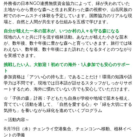
外務省の日本NGO連携無償資金協力によって、緑が失われていた
土地からから豊かな森へと生まれ変わった森の視察や、山岳民族の
村でのホームステイ体験を予定しています。国際協力のリアルな現
場と、自然と人間が共生する仕組みを五感で学びます。
自分が植えた一本の苗木が、いつか村の人々を守る森になる
現地の人々と共に汗を流す植林活動。あなたが植えた小さな苗木
が、数年後、数十年後に豊かな森へと育っていきます。旅行では味
わえない、数年後、数十年後にまた訪れたくなるタイとのつながり
を実感できます。
挑戦したい人、大歓迎！初めての海外・1人参加でも安心のサポー
ト
参加資格は「アツい心の持ち主」であることだけ！環境の知識や語
学力は不問です。現地では日本語が話せるスタッフがしっかりサポ
ートするため、海外に慣れていない方でも安心していただけます。
☆「子供の森」計画：子どもたち自身が学校や地域で苗木を植え、
育てていく活動を通して、「自然を愛する心」や「緑を大切にする
気持ち」を養いながら緑化を進めていくプログラム
～活動内容～
8月19日（水）チェンライ空港集合、チェンコンへ移動、植林イベ
ントの準備