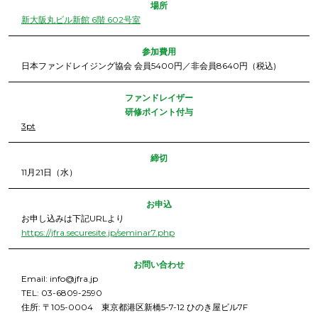
場所
新大阪丸ビル新館 6階 602号室
参加費用
  日本ファンドレイジング協会 会員5400円／非会員8640円（税込)
ファンドレイザー

研修
ポイント付与
3pt
締切
  11月21日（水）
お申込
  お申し込みは下記URLより

https://jfra.securesite.jp/seminar7.php
お問い合わせ
  Email: info@jfra.jp

  TEL: 03-6809-2590

  住所: 〒105-0004　東京都港区新橋5-7-12 ひのき屋ビル7F