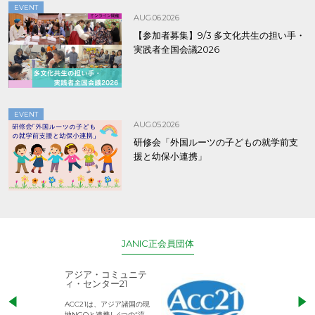
EVENT
AUG.06.2026
【参加者募集】9/3 多文化共生の担い手・
実践者全国会議2026
EVENT
AUG.05.2026
研修会「外国ルーツの子どもの就学前支
援と幼保小連携」
JANIC正会員団体
アジア・コミュニテ
ACE (エース)
ィ・センター21
児童労働のない、
ACC21は、アジア諸国の現
権利が守られた世
地NGOと連携し4つの“流