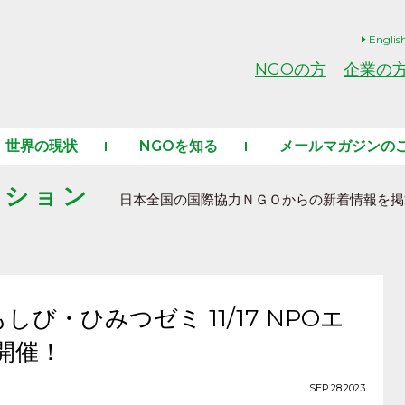
Englis
NGOの方
企業の
世界の現状
NGOを知る
メールマガジンの
ーション
日本全国の国際協力ＮＧＯからの新着情報を掲
び・ひみつゼミ 11/17 NPOエ
開催！
SEP.28.2023