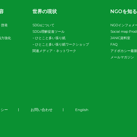
容
世界の現状
NGOを知る
・啓発
SDGsについて
NGOインフォメ
SDGs理解促進ツール
Social map Pro
織力強化
−
ひとこと多い張り紙
JANIC資料室
−
ひとこと多い張り紙ワークショップ
FAQ
関連メディア・ネットワーク
アドボカシー最
メールマガジン
リシー
お問い合わせ
English