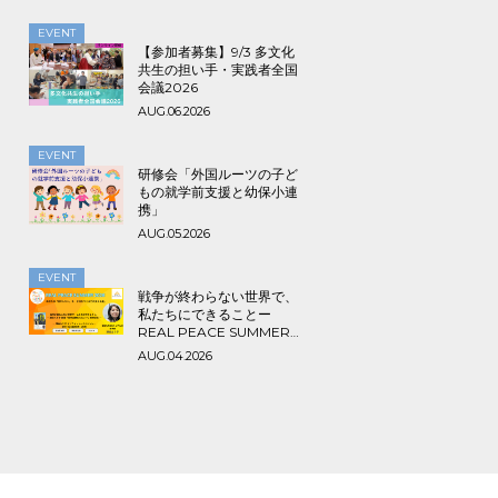
EVENT
【参加者募集】9/3 多文化
共生の担い手・実践者全国
会議2026
AUG.06.2026
EVENT
研修会「外国ルーツの子ど
もの就学前支援と幼保小連
携」
AUG.05.2026
EVENT
戦争が終わらない世界で、
私たちにできることー
REAL PEACE SUMMER
2026
AUG.04.2026