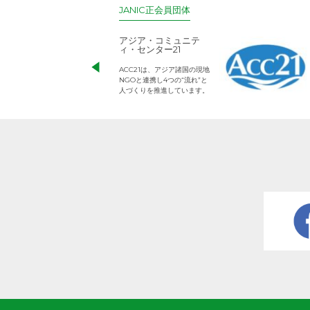
JANIC正会員団体
アジア・コミュニテ
ィ・センター21
ACC21は、アジア諸国の現地
NGOと連携し4つの“流れ”と
人づくりを推進しています。