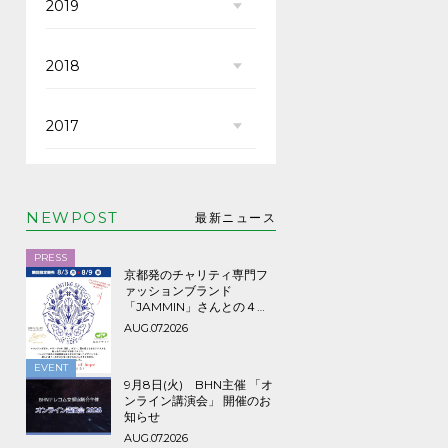
2019
2018
2017
NEWPOST
最新ニュース
PRESS
京都発のチャリティ専門フ
ァッションブランド
「JAMMIN」さんとの４年
ぶり３回目のコラボTシャツ
AUG.07.2026
など期間限定販売、8/9ま
で！
EVENT
9月8日(火) BHN主催 「オ
ンライン講演会」 開催のお
知らせ
AUG.07.2026