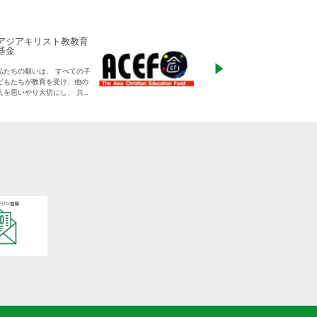
アジアキリスト教教育
ADRA Japan
基金
「ひとつの命から世
私たちの願いは、 すべての子
る」をモットーに、
どもたちが教育を受け、他の
りに寄り添った支援
人を思いやり大切にし、 共に
す
生きる平和な世界を作り出し
ていく大人に成長することで
す。
日本をふくめアジアの人々と
共に生きる世界をつくりだし
ていくために、 子どもたちの
教育と学びの場を支えていき
ます。