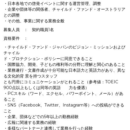
・日本各地での啓発イベントに関する運営管理、調整
・企業や団体等の関係者、チャイルド・ファンド・オーストラリア
との調整
・その他、事業に関する業務全般
募集人員 ： 契約職員1名
資格要件 ：
・チャイルド・ファンド・ジャパンのビジョン・ミッションおよび
チャイル
ド・プロテクション・ポリシーに同意できること
・国際協力、開発、子どもの権利等の分野に理解と関心のあること
・業務遂行・文書作成が十分可能な日本語力と英語力があり、異な
る文化的背 景を持つスタッフ
とも円滑にコミュニケーションがとれること（参考値：TOEIC
900点以上もしくは同等の英語 力を優遇）
・PCスキル（ワード、エクセル、パワーポイント、メール）があ
ること
・SNS（Facebook、Twitter、Instagram等）への投稿ができる
こと
・企業、団体などでの5年以上の勤務経験
・広報に関連する業務の経験
・多様なパートナーと連携して業務を行った経験