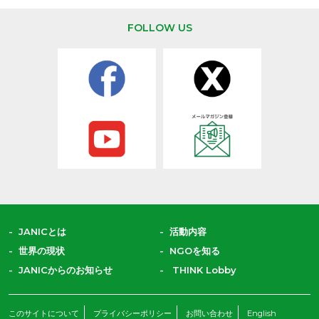
を作り出していく
長することです。
日本をふくめアジ
FOLLOW US
と共に生きる世界
だしていくために
たちの教育と学び
えていきます。
JANICとは
活動内容
世界の現状
NGOを知る
JANICからのお知らせ
THINK Lobby
このサイトについて
プライバシーポリシー
お問い合わせ
English