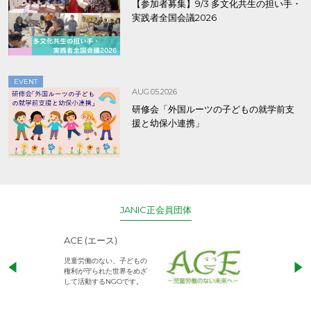
【参加者募集】9/3 多文化共生の担い手・
実践者全国会議2026
EVENT
AUG.05.2026
研修会「外国ルーツの子どもの就学前支
援と幼保小連携」
JANIC正会員団体
ACE (エース)
アジアキリス
育基金
児童労働のない、子どもの
私たちの願いは、
権利が守られた世界をめざ
子どもたちが教育
して活動するNGOです。
他の人を思いやり
し、 共に生きる