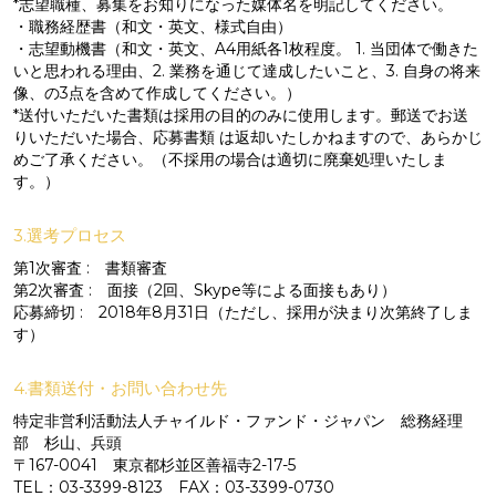
*志望職種、募集をお知りになった媒体名を明記してください。
・職務経歴書（和文・英文、様式自由）
・志望動機書（和文・英文、A4用紙各1枚程度。 1. 当団体で働きた
いと思われる理由、2. 業務を通じて達成したいこと、3. 自身の将来
像、の3点を含めて作成してください。）
*送付いただいた書類は採用の目的のみに使用します。郵送でお送
りいただいた場合、応募書類 は返却いたしかねますので、あらかじ
めご了承ください。（不採用の場合は適切に廃棄処理いたしま
す。）
3.選考プロセス
第1次審査 : 書類審査
第2次審査 : 面接（2回、Skype等による面接もあり）
応募締切 : 2018年8月31日（ただし、採用が決まり次第終了しま
す）
4.書類送付・お問い合わせ先
特定非営利活動法人チャイルド・ファンド・ジャパン 総務経理
部 杉山、兵頭
〒167-0041 東京都杉並区善福寺2-17-5
TEL：03-3399-8123 FAX：03-3399-0730