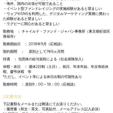
・海外、国内の出張が可能であること
・イベント型ファンドレイジングの実施経験があると望ましい
・ウェブやSNSを利用した、デジタルマーケティング業務に携わっ
た経験があると望ましい
・ラグビーに関心があると望ましい
勤務地 ： チャイルド・ファンド・ジャパン事務所（東京都杉並区
善福寺）
勤務開始日 ： 2018年9月（応相談）
契約期間 ： 原則として1年6ヵ月間
待遇 ： 当団体の給与規程による（社会保険加入）
休暇・休日 ： 週休2日制（土日）、祝日、年末年始、年次有給休
暇、慶弔休暇 等
*ただし、イベント等による休日出勤の可能性あり
勤務時間 ： 原則9：00 – 18：00（応相談）
2.応募方法
下記書類をメールまたは郵送にてお送りください。
・履歴書（和文・英文、写真貼付、メールアドレス記入必須）