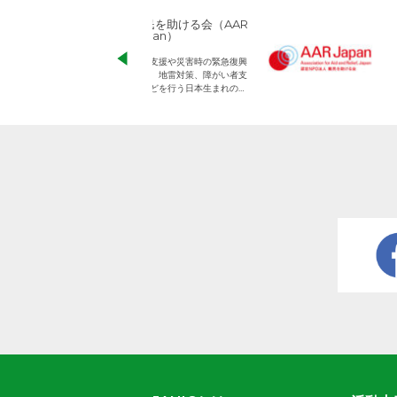
アジア・コミュニテ
ィ・センター21
ACC21は、アジア諸国の現地
NGOと連携し4つの“流れ”と
人づくりを推進しています。