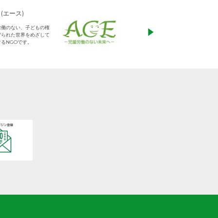
アジアキリスト教教育
ADRA Japan
基金
「ひとつの命から世
私たちの願いは、 すべての子
る」をモットーに、
どもたちが教育を受け、他の
りに寄り添った支援
人を思いやり大切にし、 共に
す
生きる平和な世界を作り出し
ていく大人に成長することで
す。
日本をふくめアジアの人々と
共に生きる世界をつくりだし
ていくために、 子どもたちの
教育と学びの場を支えていき
ます。