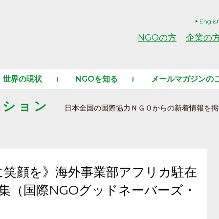
Englis
NGOの方
企業の
世界の現状
NGOを知る
メールマガジンの
ーション
日本全国の国際協力ＮＧＯからの新着情報を掲
に笑顔を》海外事業部アフリカ駐在
募集（国際NGOグッドネーバーズ・