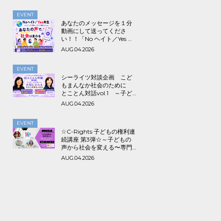
EVENT
あなたのメッセージを１分
動画にして送ってくださ
い！！「No ヘイト／Yes 共
生～みんなでつくる海外ル
AUG.04.2026
ーツ＆アライ動画プロジェ
クト」
EVENT
シーライツ対談企画 こど
もまんなか社会のために
とことん対話vol.1 ～子ど
もが一人の人間として大切
AUG.04.2026
にされる学校と保護者の意
識～
EVENT
☆C-Rights 子どもの権利連
続講座 第3弾☆～子どもの
声から社会を変える〜専門
家・市民・ユースと考える
AUG.04.2026
子どもの権利保障