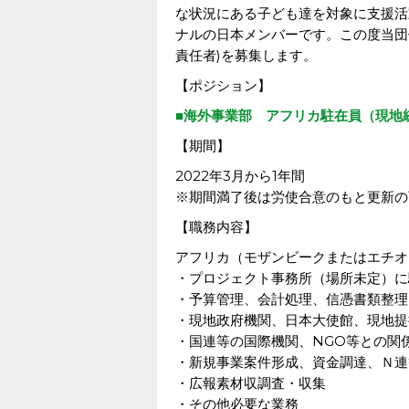
な状況にある子ども達を対象に支援活
ナルの日本メンバーです。この度当団
責任者)を募集します。
【ポジション】
■海外事業部 アフリカ駐在員（現地
【期間】
2022年3月から1年間
※期間満了後は労使合意のもと更新の
【職務内容】
アフリカ（モザンビークまたはエチオ
・プロジェクト事務所（場所未定）に
・予算管理、会計処理、信憑書類整理
・現地政府機関、日本大使館、現地提
・国連等の国際機関、NGO等との関
・新規事業案件形成、資金調達、Ｎ連
・広報素材収調査・収集
・その他必要な業務