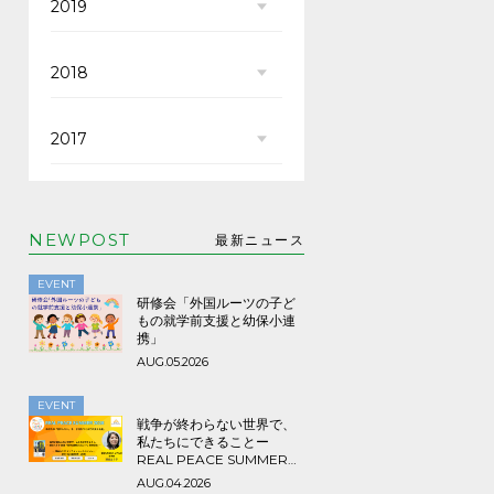
2019
2018
2017
NEWPOST
最新ニュース
EVENT
研修会「外国ルーツの子ど
もの就学前支援と幼保小連
携」
AUG.05.2026
EVENT
戦争が終わらない世界で、
私たちにできることー
REAL PEACE SUMMER
2026
AUG.04.2026