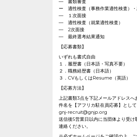
― 書類審査
ー 適性検査（事務作業適性検査）・
― １次面接
― 適性検査（就業適性検査）
― 2次面接
― 最終選考結果通知
【応募書類】
いずれも書式自由
１．履歴書（日本語・写真不要）
２．職務経歴書（日本語）
３．CVもしくはResume（英語）
【応募方法】
上記書類3点を下記メールアドレスへ
件名を【アフリカ駐在員応募】として
gnj-recruit@gnjp.org
送信後5営業日以内に当団体より受け
連絡ください。
※必ずホームページをご確認の上、ご