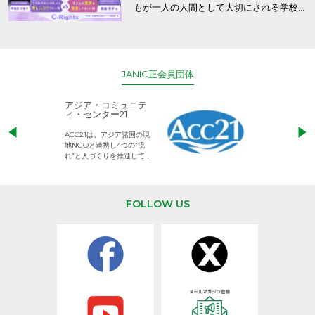
もが一人の人間として大切にされる学校
と保護者の意識～
JANIC正会員団体
アジア・コミュニテ
ACE (エース)
ィ・センター21
児童労働のない、
ACC21は、アジア諸国の現
権利が守られた世
地NGOと連携し4つの“流
して活動するNG
れ”と人づくりを推進してい
ます。
FOLLOW US