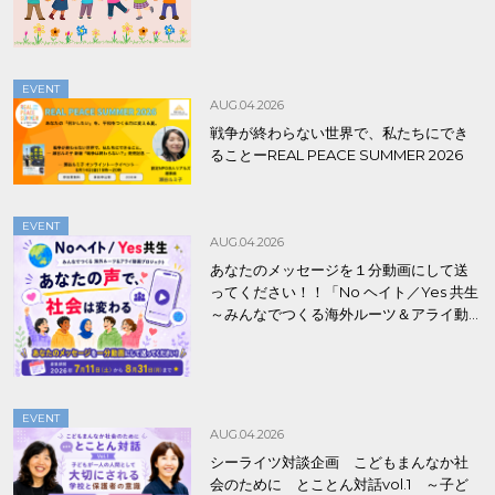
EVENT
AUG.04.2026
戦争が終わらない世界で、私たちにでき
ることーREAL PEACE SUMMER 2026
EVENT
AUG.04.2026
あなたのメッセージを１分動画にして送
ってください！！「No ヘイト／Yes 共生
～みんなでつくる海外ルーツ＆アライ動
画プロジェクト」
EVENT
AUG.04.2026
シーライツ対談企画 こどもまんなか社
会のために とことん対話vol.1 ～子ど