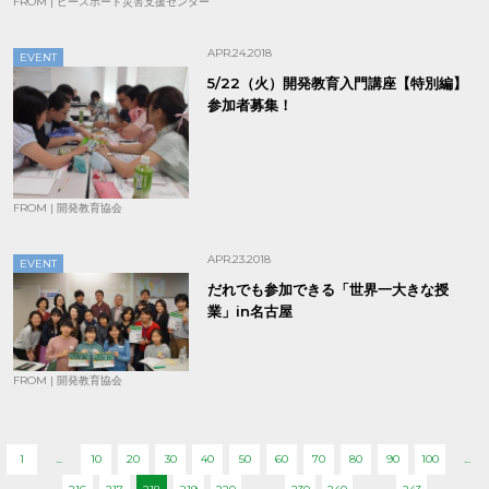
FROM | ピースボート災害支援センター
APR.24.2018
EVENT
5/22（火）開発教育入門講座【特別編】
参加者募集！
FROM | 開発教育協会
APR.23.2018
EVENT
だれでも参加できる「世界一大きな授
業」in名古屋
FROM | 開発教育協会
1
...
10
20
30
40
50
60
70
80
90
100
...