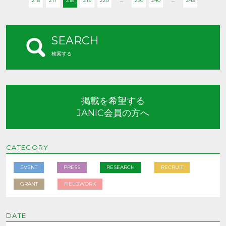
216
217
218
219
220
...
230
240
...
243
SEARCH
検索する
掲載を希望する
JANIC会員の方へ
CATEGORY
EVENT
PRESS
RESEARCH
RECRUIT
GRANT
FIELDWORK
DATE