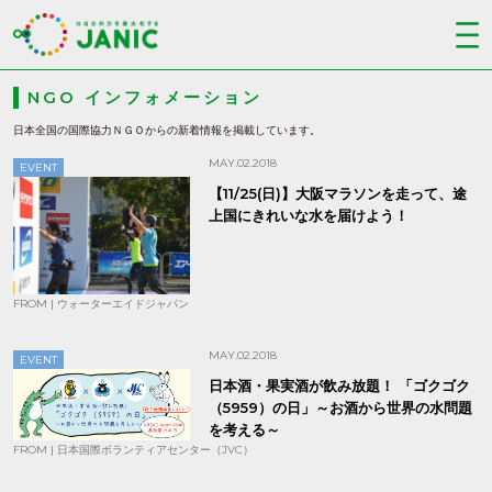
NGO インフォメーション
日本全国の国際協力ＮＧＯからの新着情報を掲載しています。
MAY.02.2018
EVENT
【11/25(日)】大阪マラソンを走って、途
上国にきれいな水を届けよう！
FROM | ウォーターエイドジャパン
MAY.02.2018
EVENT
日本酒・果実酒が飲み放題！ 「ゴクゴク
（5959）の日」～お酒から世界の水問題
を考える～
FROM | 日本国際ボランティアセンター（JVC）