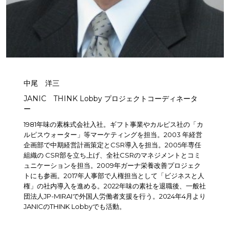
中尾 洋三
JANIC THINK Lobby プロジェクトコーディネータ
ー
1981年味の素株式会社⼊社。ギフト事業やカルピス社の「カ
ルピスウォーター」等マーケティングを担当。2003 年経営
企画部で中期経営計画策定とCSR導⼊を担当。2005年専任
組織の CSR部を⽴ち上げ、全社CSRのマネジメントとコミ
ュニケーションを担当。2009年ガーナ栄養改善プロジェク
トにも参画。2017年⼈事部で⼈権担当として「ビジネスと⼈
権」の社内導⼊を進める。2022年味の素社を退職後、⼀般社
団法⼈JP-MIRAIで外国⼈労働者⽀援を⾏う。2024年4月より
JANICのTHINK Lobbyでも活動。