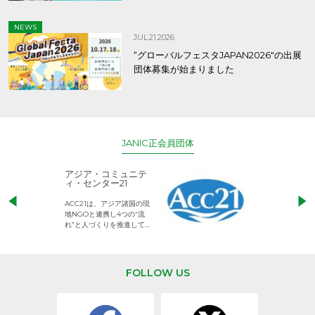
NEWS
JUL.21.2026
“グローバルフェスタJAPAN2026″の出展
団体募集が始まりました
JANIC正会員団体
アジア・コミュニテ
ACE (エース)
ィ・センター21
児童労働のない、
ACC21は、アジア諸国の現
権利が守られた世
地NGOと連携し4つの“流
して活動するNG
れ”と人づくりを推進してい
ます。
FOLLOW US