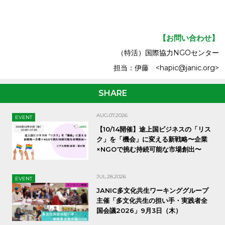
【お問い合わせ】
（特活）国際協力NGOセンター
担当：伊藤 <hapic@janic.org>
SHARE
AUG.07.2026
EVENT
【10/14開催】途上国ビジネスの「リス
ク」を「機会」に変える新戦略〜企業
×NGOで挑む持続可能な市場創出〜
JUL.28.2026
EVENT
JANIC多文化共生ワーキンググループ
主催「多文化共生の担い手・実践者全
国会議2026」9月3日（木）