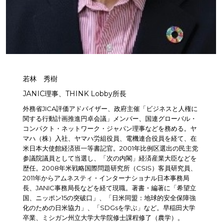
若林 秀樹
JANIC理事、THINK Lobby所長
外務省JICA評価アドバイザー、政府主催「ビジネスと人権に
関する行動計画推進円卓会議」メンバー、国連グローバル・
コンパクト・ネットワーク・ジャパン理事などを務める。ヤ
マハ（株）入社、ヤマハ労組役員、電機連合役員を経て、在
米日本大使館経済班一等書記官。2001年比例区選出の民主党
参議院議員として当選し、「次の内閣」経済産業大臣などを
歴任。2008年米戦略国際問題研究所（CSIS）客員研究員、
2011年からアムネスティ・インターナショナル日本事務局
長、JANIC事務局長などを経て現職。著書・編著に「希望立
国、ニッポン15の突破口」、「日米同盟：地球的安全保障強
化のための日米協力」、「SDGsを学ぶ」など。早稲田大学
卒業、ミシガン州立大学大学院修士課程修了（農学）。