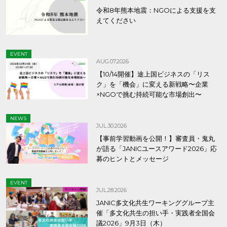
令和8年熊本地震：NGOによる支援を支
えてください
EVENT
AUG.07.2026
【10/14開催】途上国ビジネスの「リス
ク」を「機会」に変える新戦略〜企業
×NGOで挑む持続可能な市場創出〜
NEWS
JUL.30.2026
【事前学習動画を公開！】審査員・鬼丸
が語る「JANICユースアワード2026」応
募のヒントとメッセージ
EVENT
JUL.28.2026
JANIC多文化共生ワーキンググループ主
催「多文化共生の担い手・実践者全国会
議2026」9月3日（木）