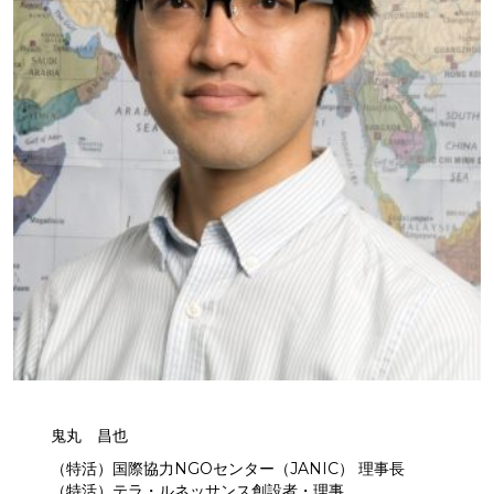
鬼丸 昌也
（特活）国際協力NGOセンター（JANIC） 理事長
（特活）テラ・ルネッサンス創設者・理事