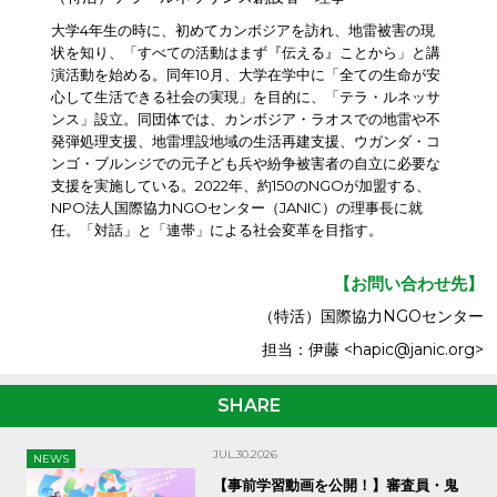
大学4年生の時に、初めてカンボジアを訪れ、地雷被害の現
状を知り、「すべての活動はまず『伝える』ことから」と講
演活動を始める。同年10月、大学在学中に「全ての生命が安
心して生活できる社会の実現」を目的に、「テラ・ルネッサ
ンス」設立。同団体では、カンボジア・ラオスでの地雷や不
発弾処理支援、地雷埋設地域の生活再建支援、ウガンダ・コ
ンゴ・ブルンジでの元子ども兵や紛争被害者の自立に必要な
支援を実施している。2022年、約150のNGOが加盟する、
NPO法人国際協力NGOセンター（JANIC）の理事長に就
任。「対話」と「連帯」による社会変革を目指す。
【お問い合わせ先】
（特活）国際協力NGOセンター
担当：伊藤 <hapic@janic.org>
SHARE
JUL.30.2026
NEWS
【事前学習動画を公開！】審査員・鬼