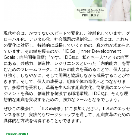
現代社会は、かつてないスピードで変化し、複雑化しています。グ
ローバル化、デジタル化、社会課題の深刻化…。企業には、これら
の変化に対応し、持続的に成長していくための、真の力が求められ
ています。その鍵を握るのが、”IDGs（Inner Development
Goals：内的開発目標）”です。IDGsは、私たち一人ひとりの内面
にある、共感力、創造性、レジリエンスといった「内的能力」を育
むためのフレームワーク。これらの能力を高めることで、個人はよ
り強く、しなやかに、そして周囲と協調しながら成長することがで
きます。そして、個人の成長は、組織全体の進化へとつながりま
す。多様性を受容し、革新を生み出す組織文化。従業員のエンゲー
ジメントを高め、創造性を刺激する職場環境。IDGsは、そんな理
想的な組織を実現するための、強力なツールとなるでしょう。
ぜひこの機会に、「IDGs研修」にご参加ください。IDGsのエッセ
ンスを学び、実践的なワークショップを通して、組織変革のための
具体的な方法を習得することができます。