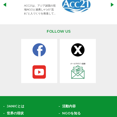
児童労働のない、
ACC21は、アジア諸国の現
権利が守られた世
地NGOと連携し4つの“流
して活動するNG
れ”と人づくりを推進してい
ます。
FOLLOW US
JANICとは
活動内容
世界の現状
NGOを知る