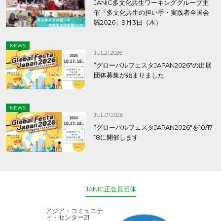
JANIC多文化共生ワーキンググループ主
催「多文化共生の担い手・実践者全国会
議2026」9月3日（木）
NEWS
JUL.21.2026
“グローバルフェスタJAPAN2026″の出展
団体募集が始まりました
NEWS
JUL.07.2026
“グローバルフェスタJAPAN2026″を10/17-
18に開催します
JANIC正会員団体
アジア・コミュニテ
ACE (エース)
ィ・センター21