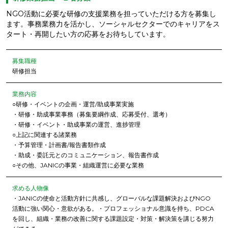
NGO活動に必要な研修の支援業務を担っていただける方を募集し
ます。事務業務力を活かし、ソーシャルセクターでのキャリアをス
タート・再開したい方の応募をお待ちしています。
募集職種
研修担当
業務内容
○研修・イベントの企画・運営/助成事業実施
・研修・助成事業事務（募集要綱作成、応募受付、選考）
・研修・イベント・助成事業の運営、進捗管理
○上記に関連する諸業務
・予算管理・計画書/報告書類作成
・助成・委託元とのコミュニケーション、報告書作成
○その他、JANICの事業・組織運営に必要な業務
求める人物像
・JANICの使命と活動方針に共感し、グローバルな課題解決およびNGO
活動に強い関心・意欲がある。・プロフェッショナル意識を持ち、PDCA
を回し、組織・業務の改善に関する課題設定・対策・解決策を講じる努力