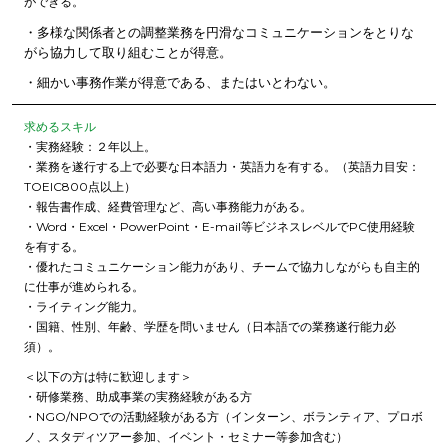
ができる。
・多様な関係者との調整業務を円滑なコミュニケーションをとりな
がら協力して取り組むことが得意。
・細かい事務作業が得意である、またはいとわない。
求めるスキル
・実務経験：２年以上。
・業務を遂行する上で必要な日本語力・英語力を有する。（英語力目安：
TOEIC800点以上）
・報告書作成、経費管理など、高い事務能力がある。
・Word・Excel・PowerPoint・E-mail等ビジネスレベルでPC使用経験
を有する。
・優れたコミュニケーション能力があり、チームで協力しながらも自主的
に仕事が進められる。
・ライティング能力。
・国籍、性別、年齢、学歴を問いません（日本語での業務遂行能力必
須）。
＜以下の方は特に歓迎します＞
・研修業務、助成事業の実務経験がある方
・NGO/NPOでの活動経験がある方（インターン、ボランティア、プロボ
ノ、スタディツアー参加、イベント・セミナー等参加含む）