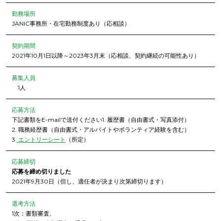
勤務場所
JANIC事務所・在宅勤務制度あり（応相談）
契約期間
2021年10月1日以降～2023年3月末（応相談、契約継続の可能性あり）
募集人員
1人
応募方法
下記書類をE-mailで送付ください1. 履歴書（自由書式・写真添付）
2. 職務経歴書（自由書式・アルバイトやボランティア経験を含む）
3.
エントリーシート
（所定）
応募締切
応募を締め切りました
2021年9月30日（但し、適任者が決まり次第締切ります）
選考方法
1次：書類審査、