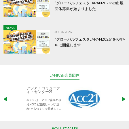
“グローバルフェスタJAPAN2026″の出展
団体募集が始まりました
NEWS
JUL.07.2026
“グローバルフェスタJAPAN2026″を10/17-
18に開催します
JANIC正会員団体
アジア・コミュニテ
ACE (エース)
ィ・センター21
児童労働のない、
ACC21は、アジア諸国の現
権利が守られた世
地NGOと連携し4つの“流
して活動するNG
れ”と人づくりを推進してい
ます。
FOLLOW US