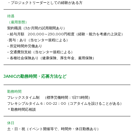
・プロジェクトリーダーとしての経験がある方
待遇
（雇用形態）
契約職員（3か月間の試用期間あり）
– 給与月額 200,000～230,000円程度（経験・能力を考慮の上決定）
-賞与：あり（当センター規程による）
– 所定時間外労働あり
– 交通費別支給（当センター規程による）
– 各種社会保険あり（健康保険、厚生年金、雇用保険）
JANICの勤務時間・応募方法など
勤務時間
フレックスタイム制 （標準労働時間：1日7.5時間）
フレキシブルタイム 6：00-22：00（コアタイムを設けることがある）
＊勤務時間応相談
休日
土・日・祝（イベント開催等で、時間外・休日勤務あり）