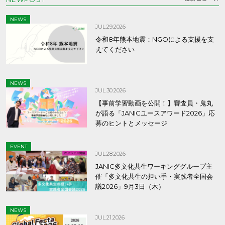
NEWS
JUL.29.2026
令和8年熊本地震：NGOによる支援を支
えてください
NEWS
JUL.30.2026
【事前学習動画を公開！】審査員・鬼丸
が語る「JANICユースアワード2026」応
募のヒントとメッセージ
EVENT
JUL.28.2026
JANIC多文化共生ワーキンググループ主
催「多文化共生の担い手・実践者全国会
議2026」9月3日（木）
NEWS
JUL.21.2026