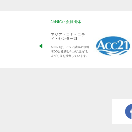
JANIC正会員団体
アジア・コミュニテ
ィ・センター21
ACC21は、アジア諸国の現地
NGOと連携し4つの“流れ”と
人づくりを推進しています。