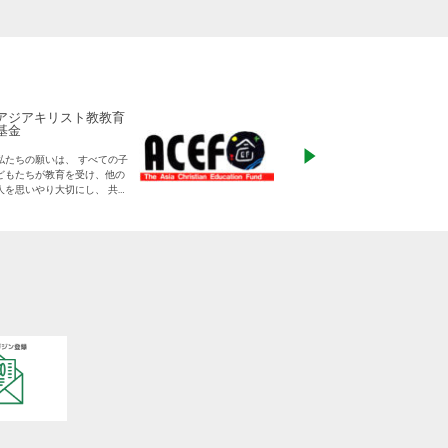
アジアキリスト教教育
ADRA Japan
基金
「ひとつの命から世
私たちの願いは、 すべての子
る」をモットーに、
どもたちが教育を受け、他の
りに寄り添った支援
人を思いやり大切にし、 共に
す
生きる平和な世界を作り出し
ていく大人に成長することで
す。
日本をふくめアジアの人々と
共に生きる世界をつくりだし
ていくために、 子どもたちの
教育と学びの場を支えていき
ます。