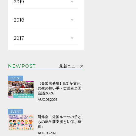
2019
2018
2017
NEWPOST
最新ニュース
EVENT
【参加者募集】9/3 多文化
共生の担い手・実践者全国
会議2026
AUG.06.2026
EVENT
研修会「外国ルーツの子ど
もの就学前支援と幼保小連
携」
AUG.05.2026