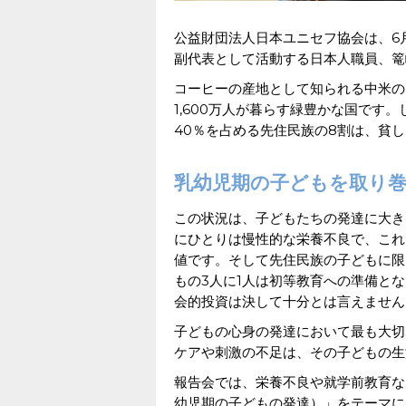
公益財団法人日本ユニセフ協会は、6月
副代表として活動する日本人職員、篭
コーヒーの産地として知られる中米の
1,600万人が暮らす緑豊かな国です
40％を占める先住民族の8割は、貧
乳幼児期の子どもを取り
この状況は、子どもたちの発達に大き
にひとりは慢性的な栄養不良で、これ
値です。そして先住民族の子どもに限
もの3人に1人は初等教育への準備と
会的投資は決して十分とは言えません
子どもの心身の発達において最も大切
ケアや刺激の不足は、その子どもの生
報告会では、栄養不良や就学前教育などを含む「
幼児期の子どもの発達）」をテーマに