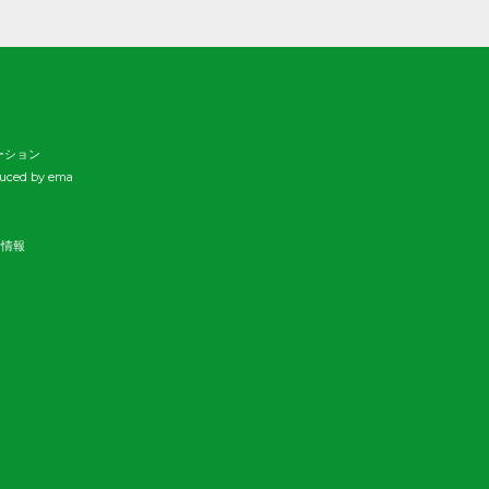
ーション
duced by ema
新情報