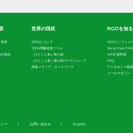
容
世界の現状
NGOを知る
・啓発
SDGsについて
NGOインフォメ
SDGs理解促進ツール
Social map Pro
織力強化
−
ひとこと多い張り紙
JANIC資料室
−
ひとこと多い張り紙ワークショップ
FAQ
関連メディア・ネットワーク
アドボカシー最
メールマガジン
リシー
お問い合わせ
English