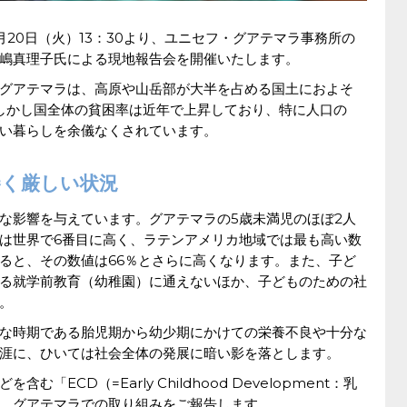
20日（火）13：30より、ユニセフ・グアテマラ事務所の
嶋真理子氏による現地報告会を開催いたします。
グアテマラは、高原や山岳部が大半を占める国土におよそ
。しかし国全体の貧困率は近年で上昇しており、特に人口の
しい暮らしを余儀なくされています。
巻く厳しい状況
な影響を与えています。グアテマラの5歳未満児のほぼ2人
は世界で6番目に高く、ラテンアメリカ地域では最も高い数
ると、その数値は66％とさらに高くなります。また、子ど
なる就学前教育（幼稚園）に通えないほか、子どものための社
。
な時期である胎児期から幼少期にかけての栄養不良や十分な
涯に、ひいては社会全体の発展に暗い影を落とします。
ECD（=Early Childhood Development：乳
、グアテマラでの取り組みをご報告します。