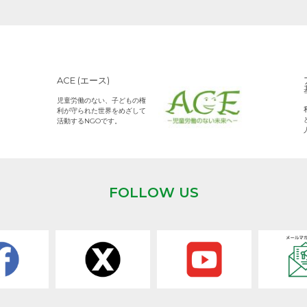
ACE (エース)
児童労働のない、子どもの権
利が守られた世界をめざして
活動するNGOです。
FOLLOW US