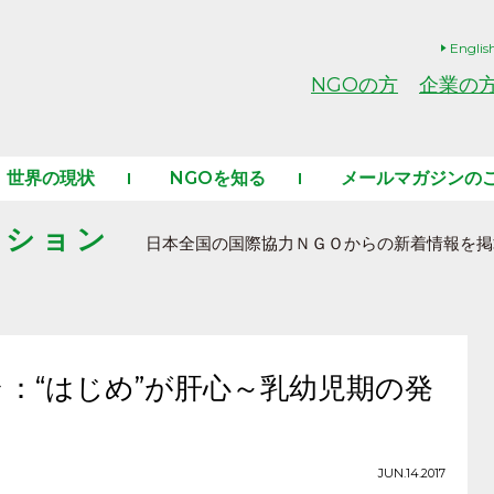
Englis
NGOの方
企業の
世界の現状
NGOを知る
メールマガジンの
ーション
日本全国の国際協力ＮＧＯからの新着情報を掲
マラ：“はじめ”が肝心～乳幼児期の発
JUN.14.2017