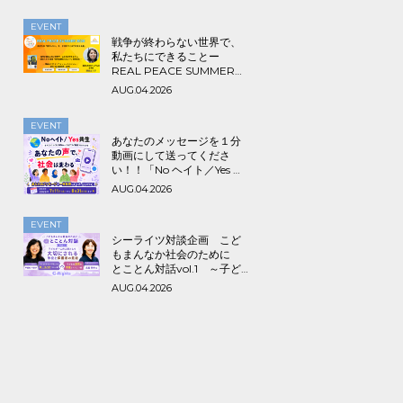
EVENT
戦争が終わらない世界で、
私たちにできることー
REAL PEACE SUMMER
2026
AUG.04.2026
EVENT
あなたのメッセージを１分
動画にして送ってくださ
い！！「No ヘイト／Yes 共
生～みんなでつくる海外ル
AUG.04.2026
ーツ＆アライ動画プロジェ
クト」
EVENT
シーライツ対談企画 こど
もまんなか社会のために
とことん対話vol.1 ～子ど
もが一人の人間として大切
AUG.04.2026
にされる学校と保護者の意
識～