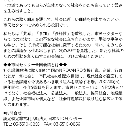
・地道であっても自らが主体となって社会をかたち造っていく営み
を生み出すこと。
これらの取り組みを通して、社会に新しい価値を創出することが、
市民セクターに求められる役割です。
私たちは「共感」「参加」「多様性」を重視した、市民セクターな
らではの方法で、この不安な社会に立ち向かいます。手法や事例か
ら学び、そして持続可能な社会に変革するための「問い」をみなさ
まとの議論から生み出します。次の20年を見越した、新たな挑戦の
ための行動を創り出すこの会議に、ぜひご参加ください。
◆◆市民セクター全国会議とは◆◆
社会課題解決に取り組む全国のNPOやNPO支援組織、企業、行政
などが一堂に会し、市民社会の創造を目指し、現代社会が直面して
いる社会課題や今後あるべき取り組みを議論する場。2002年から
隔年開催、今年9回目を迎えます。市民セクターとは、NPO法人だ
けでなく、社会福祉法人、公益法人、一般法人、協同組合、地縁組
織、また企業市民や個人など、社会課題解決に取り組む幅広い主体
が含まれます。
■お問合せ
認定特定非営利活動法人 日本NPOセンター
TEL: 03-3510-0855 FAX: 03-3510-0856