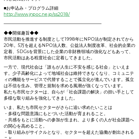
■お申込み・プログラム詳細
http://www.jnpoc.ne.jp/ss2018/
——————————————————————–
◆◆開催趣旨◆◆
市民活動を推進する制度として1998年にNPO法が制定されてから
20年。5万を超えるNPO法人数、公益法人制度改革、社会的企業の
定着、SDGsを背景にした企業の非財務領域の強化などもあって、
市民活動はある程度社会に定着してきました。
一方で、現代社会は「誰もが人生に不安を感じる社会」といえま
す。少子高齢化によって地域社会は維持できなくなり、コミュニテ
ィの機能をサービスで代替することで孤立化が進んでいます。孤立
は不信を生み、管理と規制を求める風潮が強くなっています。
私たち市民セクターは、自らが「社会課題の解決」の担い手として
多様な取り組みを強化してきました。
いま、私たち市民セクターがさらに追い求めたいことは
・多様な問題意識にもとづいた活動が育まれること。
・共感をもとに活動への参加が生まれ、より多くの人が社会課題へ
の関心を高めること。
・取り組みがサイクルとなり、セクターを超えた協働が創出される
こと。