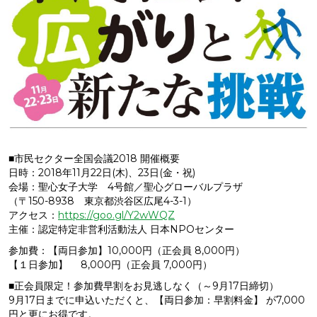
■市民セクター全国会議2018 開催概要
日時：2018年11月22日(木)、23日(金・祝)
会場：聖心女子大学 4号館／聖心グローバルプラザ
（〒150-8938 東京都渋谷区広尾4-3-1）
アクセス：
https://goo.gl/Y2wWQZ
主催：認定特定非営利活動法人 日本NPOセンター
参加費：【両日参加】10,000円（正会員 8,000円）
【１日参加】 8,000円（正会員 7,000円）
■正会員限定！参加費早割をお見逃しなく（～9月17日締切）
9月17日までに申込いただくと、【両日参加：早割料金】 が7,000
円と更にお得です。