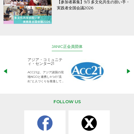
【参加者募集】9/3 多文化共生の担い手・
実践者全国会議2026
JANIC正会員団体
アジア・コミュニテ
ACE (エース)
ィ・センター21
児童労働のない、
ACC21は、アジア諸国の現
権利が守られた世
地NGOと連携し4つの“流
して活動するNG
れ”と人づくりを推進してい
ます。
FOLLOW US