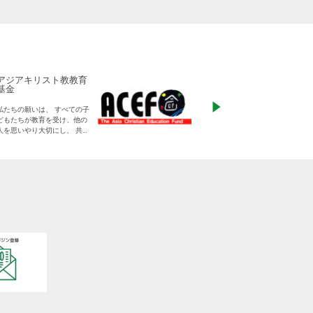
アジアキリスト教教育
ADRA Japan
基金
「ひとつの命から世
私たちの願いは、 すべての子
る」をモットーに、
どもたちが教育を受け、他の
りに寄り添った支援
人を思いやり大切にし、 共に
す
生きる平和な世界を作り出し
ていく大人に成長することで
す。
日本をふくめアジアの人々と
共に生きる世界をつくりだし
ていくために、 子どもたちの
教育と学びの場を支えていき
ます。