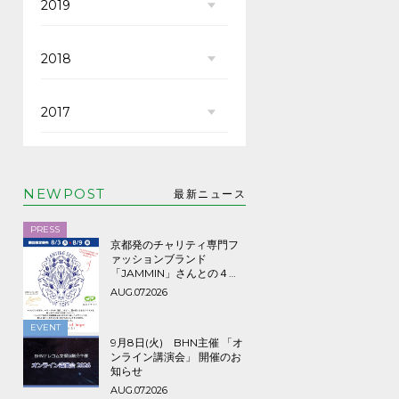
2019
2018
2017
NEWPOST
最新ニュース
PRESS
京都発のチャリティ専門フ
ァッションブランド
「JAMMIN」さんとの４年
ぶり３回目のコラボTシャツ
AUG.07.2026
など期間限定販売、8/9ま
で！
EVENT
9月8日(火) BHN主催 「オ
ンライン講演会」 開催のお
知らせ
AUG.07.2026