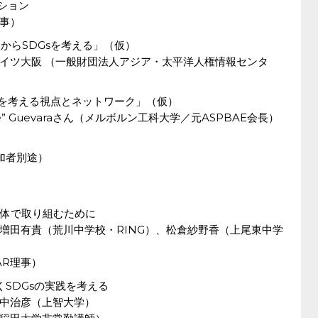
ーション
事）
視点からSDGsを考える」（仮）
イツ大阪 （一般財団法人アジア・太平洋人権情報センタ
s4.7を考える視点とネットワーク」（仮）
bbie” Guevaraさん（メルボルン工科大学／元ASPBAE会長）
参加者別途）
全体で取り組むために
増田有貴（荒川中学校・RING）、松倉紗野香（上尾東中学
AR理事）
SDGsの実践を考える
中治彦（上智大学）