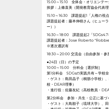
15:00～15:10 全体会・オリエンテ
挨拶：上條直美（開発教育協会代表理
15:10～16:30 課題提起1「人権の
課題提起者：藤本伸樹さん（ヒューラ
ー））
16:30～18:00 課題提起2「SDG
課題提起者：Jose Roberto “Ro
※逐次通訳有
18:30～20:00 交流会（自由参加・
●24日（日）の予定
10:00～15:00 分科会［選択制］
第1分科会 SDGsの実践共有～学校
・ゲスト：島田晶子（桐朋小学校）、
校・DEAR理事）
・進行役：佐藤友紀（高校教員・DE
第2分科会 参加・共生・公正に基づく
・ゲスト：大島順子（琉球大学）、田