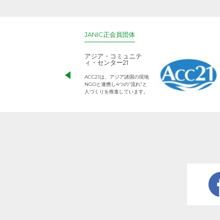
JANIC正会員団体
アジア・コミュニテ
ィ・センター21
ACC21は、アジア諸国の現地
NGOと連携し4つの“流れ”と
人づくりを推進しています。