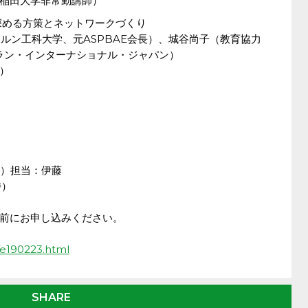
早稲田大学非常勤講師）
・深める方策とネットワークづくり
メルボルン工科大学、元ASPBAE会長）、城谷尚子（教育協力
ラン・インターナショナル・ジャパン）
）
R）担当：伊藤
時）
前にお申し込みください。
d/e190223.html
SHARE