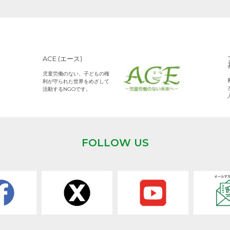
ACE (エース)
児童労働のない、子どもの権
利が守られた世界をめざして
活動するNGOです。
FOLLOW US