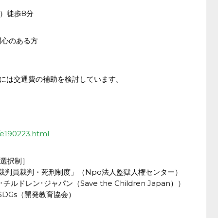
）
）徒歩8分
関心のある方
方には交通費の補助を検討しています。
d/e190223.html
［選択制］
裁判員裁判・死刑制度」（Npo法人監獄人権センター）
ドレン･ジャパン（Save the Children Japan））
DGs（開発教育協会）