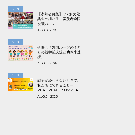
EVENT
【参加者募集】9/3 多文化
共生の担い手・実践者全国
会議2026
AUG.06.2026
EVENT
研修会「外国ルーツの子ど
もの就学前支援と幼保小連
携」
AUG.05.2026
EVENT
戦争が終わらない世界で、
私たちにできることー
REAL PEACE SUMMER
2026
AUG.04.2026