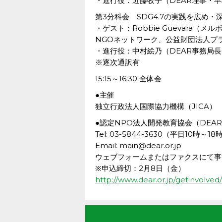
・進行役：近藤牧子（DEAR理事・
第3分科会 SDG4.7の実践を広め
・ゲスト：Robbie Guevara（
NGOネットワーク、公益財団法人プ
・進行役：中村絵乃（DEAR事務局長
※逐次通訳有
15:15～16:30 全体会
●主催
独立行政法人国際協力機構（JICA）
●認定NPO法人開発教育協会（DEA
Tel: 03-5844-3630（平日10時～18
Email: main@dear.or.jp
ウェブフォームまたはファクスにて事
※申込締切：2月8日（金）
http://www.dear.or.jp/getinvolve