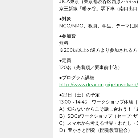
JICA東京（東京都渋谷区西原2-49-5
京王新線「幡ヶ谷」駅下車（南口出口
●対象
NGO/NPO、教員、学生、テーマに
●参加費
無料
※200㎞以上の遠方より参加される
●定員
120名（先着順／要事前申込）
●プログラム詳細
http://www.dear.or.jp/getinvolve
●23日（土）の予定
13:00～14:45 ワークショップ体験
A）知らないからこそ話し合おう！「
B）SDGsワークショップ（セーブ･ザ･チル
C）スマホから考える世界・わたし・S
D）豊かさと開発（開発教育協会）