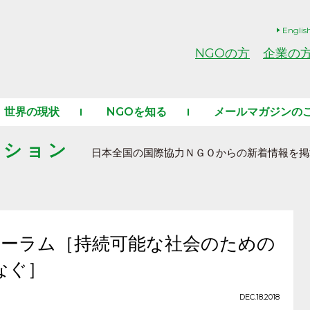
Englis
NGOの方
企業の
世界の現状
NGOを知る
メールマガジンの
ーション
日本全国の国際協力ＮＧＯからの新着情報を掲
フォーラム［持続可能な社会のための
なぐ］
DEC.18.2018