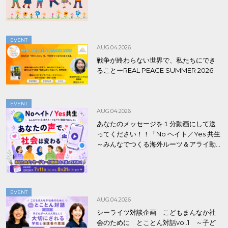
EVENT
AUG.04.2026
戦争が終わらない世界で、私たちにでき
ることーREAL PEACE SUMMER 2026
EVENT
AUG.04.2026
あなたのメッセージを１分動画にして送
ってください！！「No ヘイト／Yes 共生
～みんなでつくる海外ルーツ＆アライ動
画プロジェクト」
EVENT
AUG.04.2026
シーライツ対談企画 こどもまんなか社
会のために とことん対話vol.1 ～子ど