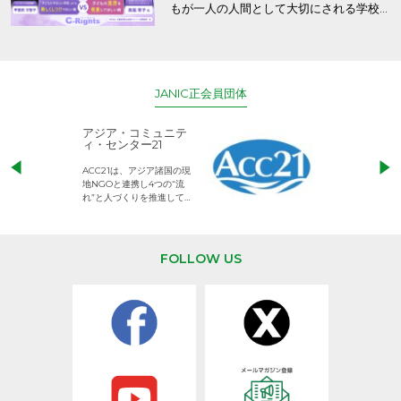
もが一人の人間として大切にされる学校
と保護者の意識～
JANIC正会員団体
アジア・コミュニテ
ACE (エース)
ィ・センター21
児童労働のない、
ACC21は、アジア諸国の現
権利が守られた世
地NGOと連携し4つの“流
して活動するNG
れ”と人づくりを推進してい
ます。
FOLLOW US