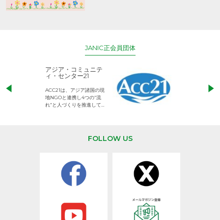
JANIC正会員団体
アジア・コミュニテ
ACE (エース)
ィ・センター21
児童労働のない、
ACC21は、アジア諸国の現
権利が守られた世
地NGOと連携し4つの“流
して活動するNG
れ”と人づくりを推進してい
ます。
FOLLOW US