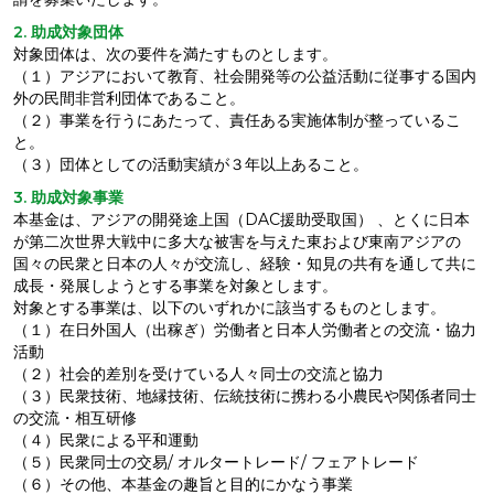
2. 助成対象団体
対象団体は、次の要件を満たすものとします。
（１）アジアにおいて教育、社会開発等の公益活動に従事する国内
外の民間非営利団体であること。
（２）事業を行うにあたって、責任ある実施体制が整っているこ
と。
（３）団体としての活動実績が３年以上あること。
3. 助成対象事業
本基金は、アジアの開発途上国（DAC援助受取国） 、とくに日本
が第二次世界大戦中に多大な被害を与えた東および東南アジアの
国々の民衆と日本の人々が交流し、経験・知見の共有を通して共に
成長・発展しようとする事業を対象とします。
対象とする事業は、以下のいずれかに該当するものとします。
（１）在日外国人（出稼ぎ）労働者と日本人労働者との交流・協力
活動
（２）社会的差別を受けている人々同士の交流と協力
（３）民衆技術、地縁技術、伝統技術に携わる小農民や関係者同士
の交流・相互研修
（４）民衆による平和運動
（５）民衆同士の交易/ オルタートレード/ フェアトレード
（６）その他、本基金の趣旨と目的にかなう事業