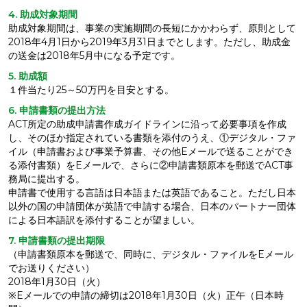
4. 助成対象期間
助成対象期間は、事業の実施期間の長短にかかわらず、原則として
2018年4月1日から2019年3月31日までとします。ただし、助成金
の送金は2018年5月中になる予定です。
5. 助成額
１件当たり25～50万円を目安とする。
6. 申請書類の提出方法
ACT所定の助成申請書作成ガイドラインに沿って必要事項を作成
し、そのほか指定されている書類を添付のうえ、①デジタル・ファ
イル（申請書および事業予算書、その他Eメールで送ることができ
る添付書類）をEメールで、さらに②申請書類原本を郵送でACT事
務局に提出する。
申請書で使用する言語は日本語または英語であること。ただし日本
以外の国の申請団体が英語で申請する場合、日本のパートナー団体
による日本語訳を添付することが望ましい。
7. 申請書類の提出期限
（申請書類原本を郵送で、同時に、デジタル・ファイルをEメール
でお送りください）
2018年1月30日（火）
※Eメールでの申請の締切は2018年1月30日（火）正午（日本時