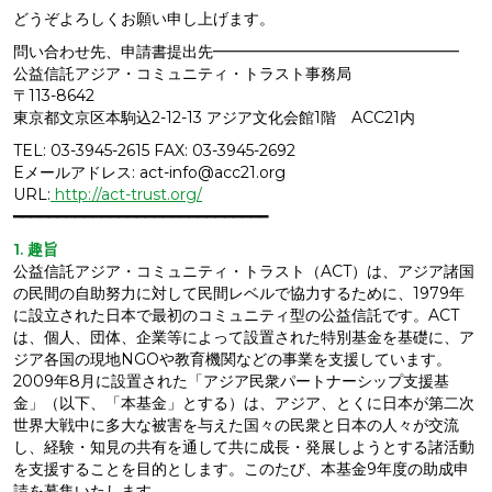
どうぞよろしくお願い申し上げます。
問い合わせ先、申請書提出先━━━━━━━━━━━━━━━━
公益信託アジア・コミュニティ・トラスト事務局
〒113-8642
東京都文京区本駒込2-12-13 アジア文化会館1階 ACC21内
TEL: 03-3945-2615 FAX: 03-3945-2692
Eメールアドレス: act-info@acc21.org
URL:
http://act-trust.org/
━━━━━━━━━━━━━━━━━━━━━━━━━━━━━
1. 趣旨
公益信託アジア・コミュニティ・トラスト（ACT）は、アジア諸国
の民間の自助努力に対して民間レベルで協力するために、1979年
に設立された日本で最初のコミュニティ型の公益信託です。ACT
は、個人、団体、企業等によって設置された特別基金を基礎に、ア
ジア各国の現地NGOや教育機関などの事業を支援しています。
2009年8月に設置された「アジア民衆パートナーシップ支援基
金」（以下、「本基金」とする）は、アジア、とくに日本が第二次
世界大戦中に多大な被害を与えた国々の民衆と日本の人々が交流
し、経験・知見の共有を通して共に成長・発展しようとする諸活動
を支援することを目的とします。このたび、本基金9年度の助成申
請を募集いたします。