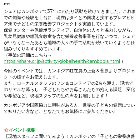
****
シェアはカンボジアで37年にわたり活動を続けてきました。これま
での知識や経験を土台に、現在はタイとの国境と接するプレアビヒ
ア州で子どもの栄養改善プロジェクトを実施しています。
保健センターや保健ボランティア、自治体の人々と協力しながら、
乳幼児健診や離乳食教室を含む栄養改善事業を行ないつつ、シェア
がいなくなったあとも地域の人々の手で活動が続いていくような仕
組みづくりをすすめています。
（事業の詳細はこちら→
https://share.or.jp/activity/globalhealth/cambodia.html
）
今回のイベントでは、カンボジア駐在員の上倉＆菅原よりプロジェ
クトの様子をお伝えします。
また、ローカルスタッフのフン＆コンティアの2名を迎え、現地で
のリアルな暮らし、子どもたちやお母さんたちの抱える課題、変化
や希望など、現地スタッフの生の声をお届けします！
カンボジアや国際協力に興味がある方、世界の子どもの健康につい
て知りたい方など、どなたでもお気軽にご参加ください♪
イベント概要
【現地スタッフに聞いてみよう！カンボジアの「子どもの栄養改善