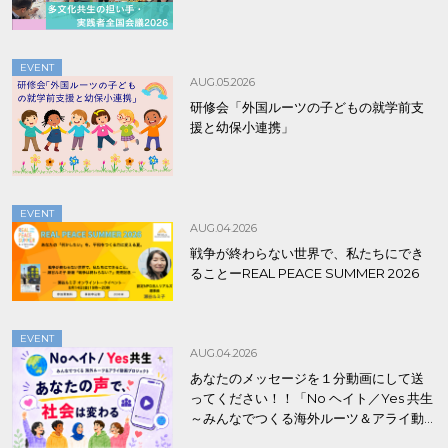
EVENT
AUG.05.2026
研修会「外国ルーツの子どもの就学前支
援と幼保小連携」
EVENT
AUG.04.2026
戦争が終わらない世界で、私たちにでき
ることーREAL PEACE SUMMER 2026
EVENT
AUG.04.2026
あなたのメッセージを１分動画にして送
ってください！！「No ヘイト／Yes 共生
～みんなでつくる海外ルーツ＆アライ動
画プロジェクト」