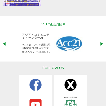
JANIC正会員団体
アジア・コミュニテ
ACE (エース)
ィ・センター21
児童労働のない、
ACC21は、アジア諸国の現
権利が守られた世
地NGOと連携し4つの“流
して活動するNG
れ”と人づくりを推進してい
ます。
FOLLOW US