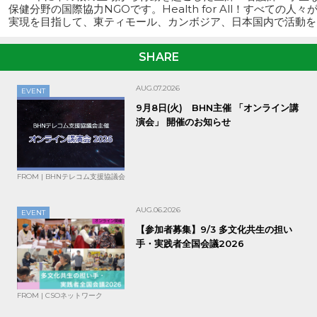
保健分野の国際協力NGOです。
Health for All！すべての
SHARE
AUG.07.2026
EVENT
9月8日(火) BHN主催 「オンライン講
演会」 開催のお知らせ
FROM | BHNテレコム支援協議会
AUG.06.2026
EVENT
【参加者募集】9/3 多文化共生の担い
手・実践者全国会議2026
FROM | CSOネットワーク