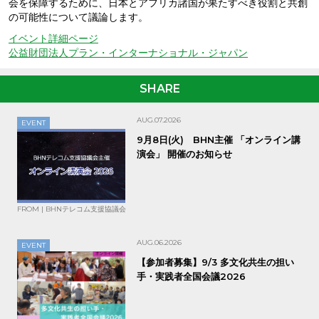
会を保障するために、日本とアフリカ諸国が果たすべき役割と共創
の可能性について議論します。
イベント詳細ページ
公益財団法人プラン・インターナショナル・ジャパン
SHARE
AUG.07.2026
EVENT
9月8日(火) BHN主催 「オンライン講
演会」 開催のお知らせ
FROM | BHNテレコム支援協議会
AUG.06.2026
EVENT
【参加者募集】9/3 多文化共生の担い
手・実践者全国会議2026