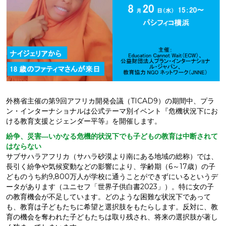
外務省主催の第9回アフリカ開発会議（TICAD9）の期間中、プラ
ン・インターナショナルは公式テーマ別イベント『危機状況下にお
ける教育支援とジェンダー平等』を開催します。
紛争、災害―いかなる危機的状況下でも子どもの教育は中断されて
はならない
サブサハラアフリカ（サハラ砂漠より南にある地域の総称）では、
長引く紛争や気候変動などの影響により、学齢期（6～17歳）の子
どものうち約9,800万人が学校に通うことができずにいるというデ
ータがあります（ユニセフ「世界子供白書2023」）。特に女の子
の教育機会が不足しています。どのような困難な状況下であって
も、教育は子どもたちに希望と選択肢をもたらします。反対に、教
育の機会を奪われた子どもたちは取り残され、将来の選択肢が著し