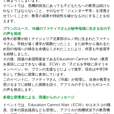
く狭まってしまいます。
イベントでは、危機的状況にあっても子どもたちへの教育は続けら
れなくてはならないこと、そのなかで「ジェンダー平等」を浸透さ
せていくことが、教育の成果や持続性を確かなものにすることを伝
えます。
プランのユース、18歳のファティマさんが紛争地域に生きる女の子
の声を発信
紛争の影響が続くナイジェリア北東部ボルノ州に生まれたファティ
マさん。学校が遠く通学が困難だったこと、また紛争から逃れるた
め別の地域への移住を余儀なくされたことにより、何度も中途退学
を経験しました。
その後、国連の多国間基金であるEducation Cannot Wait（教育
を後回しにはできない基金、ECW）の「子どもを学校に戻そうキ
ャンペーン」や、プランの支援などによって復学。現在は中学3年
生として熱心に授業に参加しています。
このイベントに、ファティマさん（18歳）が登壇し、自身が教育を
受けるまでに経験した困難を語り、アフリカの子どもたちやユース
の声を発信します。
多様な登壇者による、現場からのメッセージ
イベントでは、Education Cannot Wait（ECW）やユネスコの職
員、日本の国会議員なども登壇し、アフリカの危機状況下の教育機