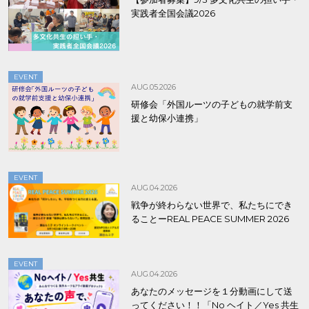
実践者全国会議2026
EVENT
AUG.05.2026
研修会「外国ルーツの子どもの就学前支
援と幼保小連携」
EVENT
AUG.04.2026
戦争が終わらない世界で、私たちにでき
ることーREAL PEACE SUMMER 2026
EVENT
AUG.04.2026
あなたのメッセージを１分動画にして送
ってください！！「No ヘイト／Yes 共生