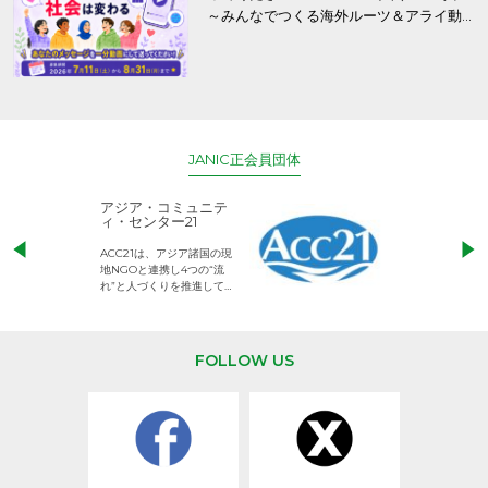
～みんなでつくる海外ルーツ＆アライ動
画プロジェクト」
JANIC正会員団体
アジア・コミュニテ
ACE (エース)
ィ・センター21
児童労働のない、
ACC21は、アジア諸国の現
権利が守られた世
地NGOと連携し4つの“流
して活動するNG
れ”と人づくりを推進してい
ます。
FOLLOW US