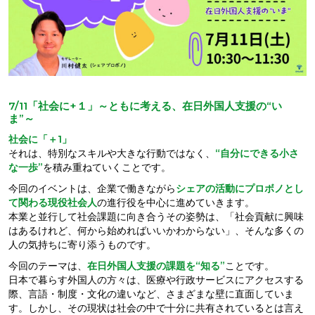
7/11「社会に+１」～ともに考える、在日外国人支援の“い
ま”～
社会に「＋1」
それは、特別なスキルや大きな行動ではなく、
“自分にできる小さ
な一歩”
を積み重ねていくことです。
今回のイベントは、企業で働きながら
シェアの活動にプロボノとし
て関わる現役社会人
の進行役を中心に進めていきます。
本業と並行して社会課題に向き合うその姿勢は、「社会貢献に興味
はあるけれど、何から始めればいいかわからない」、そんな多くの
人の気持ちに寄り添うものです。
今回のテーマは、
在日外国人支援の課題を“知る”
ことです。
日本で暮らす外国人の方々は、医療や行政サービスにアクセスする
際、言語・制度・文化の違いなど、さまざまな壁に直面していま
す。しかし、その現状は社会の中で十分に共有されているとは言え