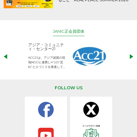
JANIC正会員団体
アジア・コミュニテ
ACE (エース)
ィ・センター21
児童労働のない、
ACC21は、アジア諸国の現
権利が守られた世
地NGOと連携し4つの“流
して活動するNG
れ”と人づくりを推進してい
ます。
FOLLOW US