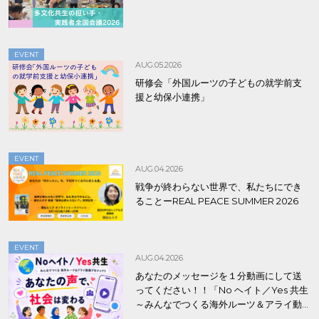
EVENT
AUG.05.2026
研修会「外国ルーツの子どもの就学前支
援と幼保小連携」
EVENT
AUG.04.2026
戦争が終わらない世界で、私たちにでき
ることーREAL PEACE SUMMER 2026
EVENT
AUG.04.2026
あなたのメッセージを１分動画にして送
ってください！！「No ヘイト／Yes 共生
～みんなでつくる海外ルーツ＆アライ動
画プロジェクト」