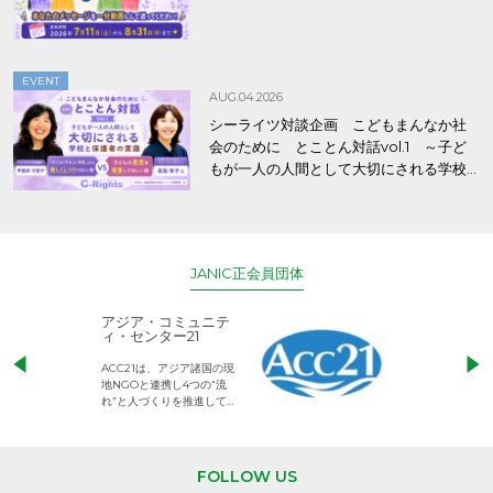
EVENT
AUG.04.2026
シーライツ対談企画 こどもまんなか社
会のために とことん対話vol.1 ～子ど
もが一人の人間として大切にされる学校
と保護者の意識～
JANIC正会員団体
アジア・コミュニテ
ACE (エース)
ィ・センター21
児童労働のない、
ACC21は、アジア諸国の現
権利が守られた世
地NGOと連携し4つの“流
して活動するNG
れ”と人づくりを推進してい
ます。
FOLLOW US