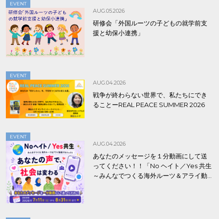
EVENT
AUG.05.2026
研修会「外国ルーツの子どもの就学前支
援と幼保小連携」
EVENT
AUG.04.2026
戦争が終わらない世界で、私たちにでき
ることーREAL PEACE SUMMER 2026
EVENT
AUG.04.2026
あなたのメッセージを１分動画にして送
ってください！！「No ヘイト／Yes 共生
～みんなでつくる海外ルーツ＆アライ動
画プロジェクト」