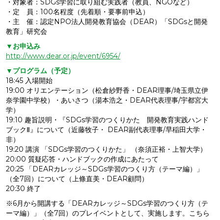
・対象者：SDGs学習に取り組む実践者（教員、NGOなど）
・定 員：100名程度（先着順・要事前申込）
・主 催：認定NPO法人開発教育協会（DEAR）「SDGsと開発
教育」研究会
▼お申込み
http://www.dear.or.jp/event/6954/
▼プログラム（予定）
18:45 入場開始
19:00 オリエンテーション（松倉紗野香・DEAR理事/埼玉県立伊
奈学園中学校）・あいさつ（湯本浩之・DEAR代表理事/宇都宮大
学）
19:10 趣旨説明・『SDGs学習のつくりかた 開発教育実践ハンド
ブックⅡ』について（近藤牧子・ DEAR副代表理事/早稲田大学・
非）
19:20 講演 「SDGs学習のつくりかた」 （奈須正裕・上智大学）
20:00 質疑応答・ハンドブックの作成にあたって
20:25 「DEARカレッジ～SDGs学習のつくり方（テーマ編）」
（全7回）について（上條直美・DEAR顧問）
20:30 終了
※6月から開講する「DEARカレッジ～SDGs学習のつくり方（テ
ーマ編）」（全7回）のプレイベントとして、実施します。こちら