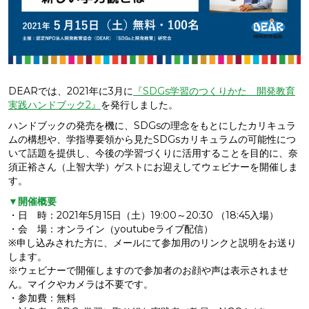
DEARでは、2021年に3月に
『SDGs学習のつくりかた 開発教育
実践ハンドブック2』
を発行しました。
ハンドブックの発売を機に、SDGsの理念をもとにしたカリキュラ
ムの構想や、学指導要領から見たSDGsカリキュラムの可能性につ
いて話題を提供し、今後の学習づくりに活用することを目的に、奈
須正裕さん（上智大学）ゲストにお迎えしてウェビナーを開催しま
す。
▼開催概要
・日 時：2021年5月15日（土）19:00～20:30 （18:45入場）
・会 場：オンライン（youtubeライブ配信）
※申し込みされた方に、メールにて参加用のリンクと説明をお送り
します。
※ウェビナーで開催しますので参加者のお顔や声は表示されませ
ん。マイクやカメラは不要です。
・参加費：無料