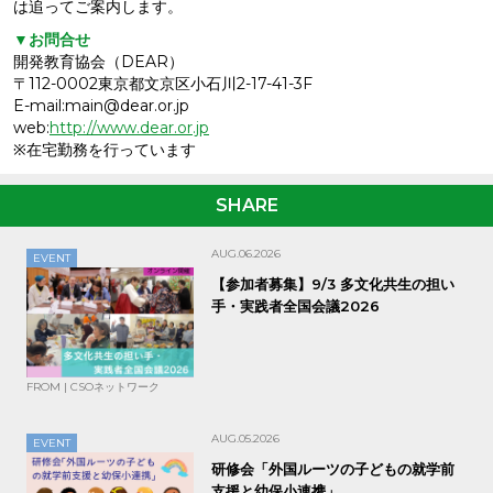
は追ってご案内します。
▼お問合せ
開発教育協会（DEAR）
〒112-0002東京都文京区小石川2-17-41-3F
E-mail:main@dear.or.jp
web:
http://www.dear.or.jp
※在宅勤務を行っています
SHARE
AUG.06.2026
EVENT
【参加者募集】9/3 多文化共生の担い
手・実践者全国会議2026
FROM | CSOネットワーク
AUG.05.2026
EVENT
研修会「外国ルーツの子どもの就学前
支援と幼保小連携」