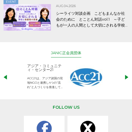
EVENT
AUG.04.2026
シーライツ対談企画 こどもまんなか社
会のために とことん対話vol.1 ～子ど
もが一人の人間として大切にされる学校
と保護者の意識～
JANIC正会員団体
アジア・コミュニテ
ACE (エース)
ィ・センター21
児童労働のない、
ACC21は、アジア諸国の現
権利が守られた世
地NGOと連携し4つの“流
して活動するNG
れ”と人づくりを推進してい
ます。
FOLLOW US