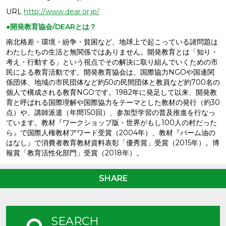
URL
http://www.dear.or.jp/
●開発教育協会/DEARとは？
南北格差・環境・紛争・貧困など、地球上で起こっている諸問題は
わたしたちの生活と無関係ではありません。開発教育とは「知り・
考え・行動する」という視点でその解決に取り組んでいくための市
民による教育活動です。開発教育協会は、国際協力NGOや国連関
係団体、地域の市民団体など約50の民間団体と教員など約700名の
個人で構成される教育NGOです。1982年に発足して以来、開発教
育と呼ばれる国際理解や国際協力をテーマとした教材の発行（約30
点）や、講師派遣（年間150回）、参加型学習の普及推進を行なっ
ています。教材『ワークショップ版・世界がもし100人の村だった
ら』で国際人権教材アワード受賞（2004年）、教材『パーム油の
はなし』で消費者教育教材資料表彰「優秀賞」受賞（2015年）。博
報賞「教育活性化部門」受賞（2018年）。
SHARE
SEARCH