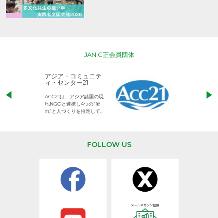
JANIC正会員団体
アジア・コミュニテ
ACE (エース)
ィ・センター21
児童労働のない、
ACC21は、アジア諸国の現
権利が守られた世
地NGOと連携し4つの“流
して活動するNG
れ”と人づくりを推進してい
ます。
FOLLOW US