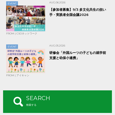
AUG.06.2026
EVENT
【参加者募集】9/3 多文化共生の担い
手・実践者全国会議2026
FROM | CSOネットワーク
AUG.05.2026
EVENT
研修会「外国ルーツの子どもの就学前
支援と幼保小連携」
FROM | アイキャン
SEARCH
検索する