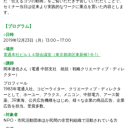
た「伝えるコツの動画」をご覧いただき予習していただくことで、
セミナー当日は従来より実践的なワークに重点を置いた内容としま
す。
【プログラム】
○日時
2019年12月23日（月）13:00～17:00
○場所
電通本社ビル１４階会議室（東京都港区東新橋1-8-1）
○講師
岡本達也さん（電通 中部支社 統括・戦略クリエーティブ・ディレ
クター）
プロフィール
1983年電通入社。コピーライター、クリエーティブ・ディレクタ
ーとして、ホーユー、アラクス、メニコン、中部電力、アース製
薬、JR東海、公共広告機構をはじめ、様々な企業の商品広告、企業
広告を担当。受賞多数。
○対象者
NPO・市民活動団体ほか民間の非営利組織で活動されている方