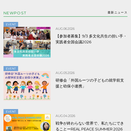
NEWPOST
最新ニュース
EVENT
AUG.06.2026
【参加者募集】9/3 多文化共生の担い手・
実践者全国会議2026
EVENT
AUG.05.2026
研修会「外国ルーツの子どもの就学前支
援と幼保小連携」
EVENT
AUG.04.2026
戦争が終わらない世界で、私たちにでき
ることーREAL PEACE SUMMER 2026