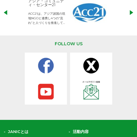
アジア・コミュニテ
ACE (エース)
ィ・センター21
児童労働のない、
ACC21は、アジア諸国の現
権利が守られた世
地NGOと連携し4つの“流
して活動するNG
れ”と人づくりを推進してい
ます。
FOLLOW US
JANICとは
活動内容