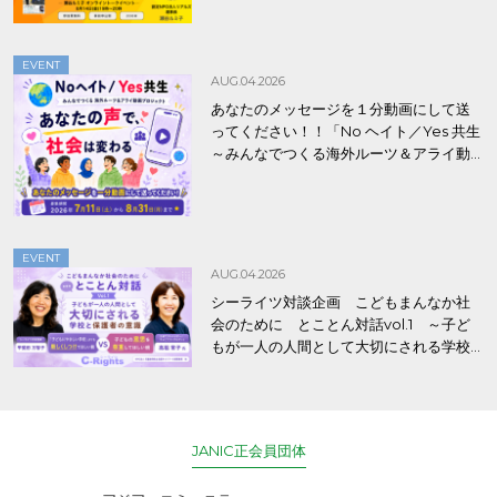
EVENT
AUG.04.2026
あなたのメッセージを１分動画にして送
ってください！！「No ヘイト／Yes 共生
～みんなでつくる海外ルーツ＆アライ動
画プロジェクト」
EVENT
AUG.04.2026
シーライツ対談企画 こどもまんなか社
会のために とことん対話vol.1 ～子ど
もが一人の人間として大切にされる学校
と保護者の意識～
JANIC正会員団体