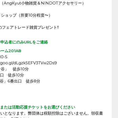
ngKyut小物雑貨＆NINDOTアクセサリー）
ショップ（所要10分程度〜）
のフェアトレード雑貨プレゼント!!
申込者にのみURLをご連絡
ーム201AB
0-5
.goo.gl/dLgzkSEFV3TVw2Ds9
谷」 徒歩10分
口 徒歩10分
谷」6番出口 徒歩8分
料または活動応援チケットをお選びください
扱いとなります。弊団体は税額控除はございません。領収書