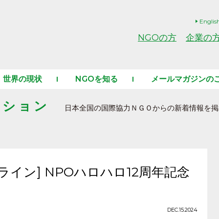
Englis
NGOの方
企業の
世界の現状
NGOを知る
メールマガジンの
ーション
日本全国の国際協力ＮＧＯからの新着情報を掲
オンライン] NPOハロハロ12周年記念
DEC.15.2024