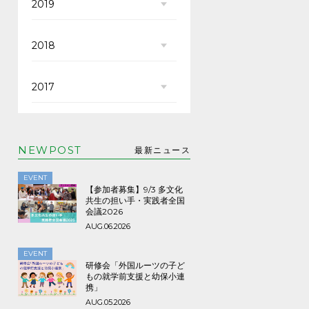
2019
2018
2017
NEWPOST
最新ニュース
EVENT
【参加者募集】9/3 多文化
共生の担い手・実践者全国
会議2026
AUG.06.2026
EVENT
研修会「外国ルーツの子ど
もの就学前支援と幼保小連
携」
AUG.05.2026