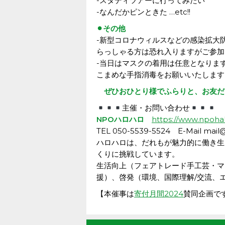
-スタディツアーに行ってみたい
-なんだかピンときた …etc!!
⚫︎その他
-新型コロナウィルスなどの感染拡大防止
らっしゃる方は恐れ入りますがご参加
-当日はマスクの着用は任意となりま
こまめな手指消毒をお願いいたします
ぜひおひとり様でふらりと、お友だ
主催・お問い合わせ
NPOハロハロ
https://www.npoha
TEL 050-5539-5524 E-Mail mail
ハロハロは、だれもが魅力的に働き生
くりに挑戦しています。
生活向上（フェアトレード手工芸・マ
援）、啓発（環境、国際理解/交流、
【本催事は
寄付月間2024
賛同企画で