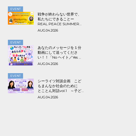
EVENT
戦争が終わらない世界で、
私たちにできることー
REAL PEACE SUMMER
2026
AUG.04.2026
EVENT
あなたのメッセージを１分
動画にして送ってくださ
い！！「No ヘイト／Yes 共
生～みんなでつくる海外ル
AUG.04.2026
ーツ＆アライ動画プロジェ
クト」
EVENT
シーライツ対談企画 こど
もまんなか社会のために
とことん対話vol.1 ～子ど
もが一人の人間として大切
AUG.04.2026
にされる学校と保護者の意
識～