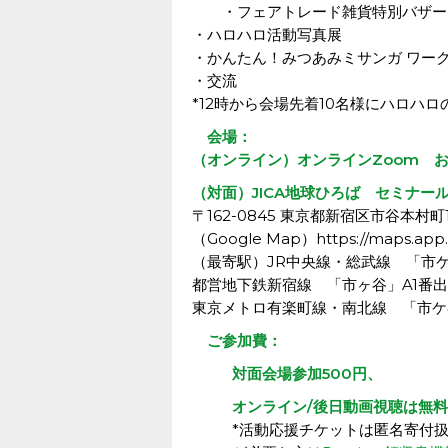
・フェアトレード雑貨特別バザー（A
・ハロハロ活動写真展
・かんたん！みつあみミサンガ ワーク
・交流
*12時から会場先着10名様にハロハロ
会場：
（オンライン）オンラインZoom お
（対面）JICA地球ひろば セミナール
〒162-0845 東京都新宿区市谷本村町1
（Google Map）https://maps.app
（最寄駅）JR中央線・総武線 「市ケ
都営地下鉄新宿線 「市ヶ谷」A1番出
東京メトロ有楽町線・南北線 「市ケ
ご参加費：
対面会場参加500円、
オンライン/後日動画視聴は無
*活動応援チケットは匿名寄付