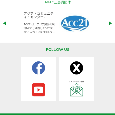
JANIC正会員団体
アジア・コミュニテ
ACE (エース)
ィ・センター21
児童労働のない、
ACC21は、アジア諸国の現
権利が守られた世
地NGOと連携し4つの“流
して活動するNG
れ”と人づくりを推進してい
ます。
FOLLOW US