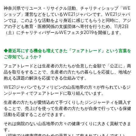
神奈川県でリユース・リサイクル活動、チャリティショップ「WE
ショップ」運営などをしているWE21ジャパンです。WE21ジャパ
ンでは、このような活動をより身近に感じてもらうと同時に、アジ
アの子ども教育・医療関係の支援団体へ寄付を行うため、11月2日
（土）にチャリティバザールWEフェスタ2019を開催します。
◆最近耳にする機会も増えてきた「フェアトレード」という言葉を
ご存知でしょうか？
フェアトレードとは生産者の方たちが合意した金額で「公正に」商
品を取引をすることで、生産者の方たちの暮らしを応援し、地域が
抱える課題の解決を応援できる仕組みです。
WE21ジャパンでもフィリピンの山岳地帯の方々が作られているジ
ンジャーティでフェアトレードに取り組んでいます。
生産者の方たちが愛情込めて手づくりしたジンジャーティを購入す
ることで、売上げを使って生産者の方たちが自身で行っている保健
活動を応援することができます。
それは病院のない山岳地帯の方々の健康づくりに大きく貢献できま
す。
（現地では健康増進のための薬草として飲まれているんです！）