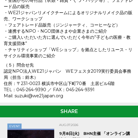
・全国からの寄付品（衣類・雑貨・くつ・バッグ等）、フェアトレ
ード品の販売
・WE21ジャパンリメイクチームによるオリジナルリメイク品の販
売、ワークショップ
・フェアトレード品販売（ジンジャーティ、コーヒーなど）
・連携するNPO・NGO団体さまや企業さまのご紹介
・ご購入いただいた方に選んでいただく今年の”子どもの医療・教
育支援団体”
・チャリティショップ「WEショップ」を拠点としたリユース・リ
サイクル環境事業のご紹介
（５）問合せ先
認定NPO法人WE21ジャパン WEフェスタ2019実行委員会事務
局（担当：鈴木）
住所：〒231-0023 横浜市中区山下町70番 土居ビル6階
TEL：045-264-9390 ／ FAX：045-264-9391
Mail: suzuki@we21japan.org
SHARE
AUG.07.2026
EVENT
9月8日(火) BHN主催 「オンライン講