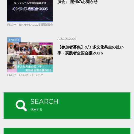
演会」 開催のお知らせ
FROM | BHNテレコム支援協議会
AUG.06.2026
EVENT
【参加者募集】9/3 多文化共生の担い
手・実践者全国会議2026
FROM | CSOネットワーク
SEARCH
検索する