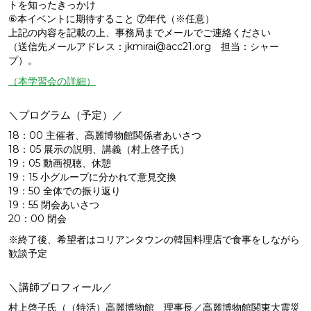
トを知ったきっかけ
⑥本イベントに期待すること ⑦年代（※任意）
上記の内容を記載の上、事務局までメールでご連絡ください
（送信先メールアドレス：jkmirai@acc21.org 担当：シャー
プ）。
（本学習会の詳細）
＼プログラム（予定）／
18：00 主催者、高麗博物館関係者あいさつ
18：05 展示の説明、講義（村上啓子氏）
19：05 動画視聴、休憩
19：15 小グループに分かれて意見交換
19：50 全体での振り返り
19：55 閉会あいさつ
20：00 閉会
※終了後、希望者はコリアンタウンの韓国料理店で食事をしながら
歓談予定
＼講師プロフィール／
村上啓子氏（（特活）高麗博物館 理事長／高麗博物館関東大震災