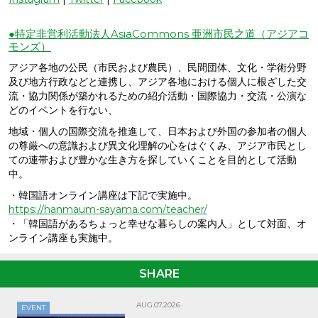
●特定非営利活動法人AsiaCommons 亜洲市民之道（アジアコ
モンズ）
アジア各地の公民（市民および農民）、民間団体、文化・学術分野
及び地方行政などと連携し、アジア各地における個人に根ざした交
流・協力関係が築かれるための紹介活動・国際協力・交流・公演な
どのイベントを行ない、
地域・個人の国際交流を推進して、日本および外国の参加者の個人
の尊厳への意識および異文化理解の心をはぐくみ、アジア市民とし
ての連帯および豊かな生き方を探していくことを目的として活動
中。
・韓国語オンライン講座は下記で実施中。
https://hanmaum-sayama.com/teacher/
・「韓国語があるちょっと幸せな暮らしの案内人」として対面、オ
ンライン講座も実施中。
SHARE
AUG.07.2026
EVENT