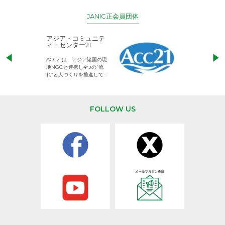
JANIC正会員団体
アジア・コミュニテ
ACE (エース)
ィ・センター21
児童労働のない、
ACC21は、アジア諸国の現
権利が守られた世
地NGOと連携し4つの“流
して活動するNG
れ”と人づくりを推進してい
ます。
FOLLOW US