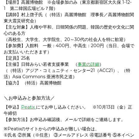
【場所】高麗博物館 ※会場参加のみ（東京都新宿区大久保 1-12-
1 第二韓国広場ビル７階）
【講師】村上啓子氏（（特活）高麗博物館 理事長／高麗博物館関
東大震災研究会）
【主な対象】人権や平和、日韓関係の問題、韓国の歴史や文化に関
心のある方
（高校生、大学生、大学院生、20～30代の社会人を特に歓迎）
【参加費】入館料 一般：400円、中高生：200円（当日、会場で
お支払いいただきます）
【定員】25名
【主催】日韓みらい若者支援事業 （
事業の詳細
）
（（特活）アジア・コミュニティ・センター21（ACC21）、（特
活）Asia Commons 亜洲市民之道）
【協力】 （特活）高麗博物館
＼お申込みと参加方法／
【申込】
Peatix
にてお申し込みください。 ※10月13日（金）正
午締切
【参加方法】お申込み確認後、メールで詳細をご連絡します。
※Peatixのサイトからの申込みが難しい場合は、
①氏名 ②所属（※任意） ③メールアドレス ④電話番号 ⑤本イベン