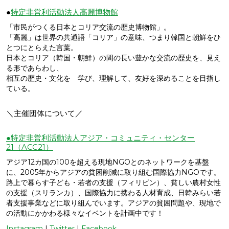
●
特定非営利活動法人高麗博物館
「市民がつくる日本とコリア交流の歴史博物館」。
「高麗」は世界の共通語「コリア」の意味、つまり韓国と朝鮮をひ
とつにとらえた言葉。
日本とコリア（韓国・朝鮮）の間の長い豊かな交流の歴史を、見え
る形であらわし、
相互の歴史・文化を 学び、理解して、友好を深めることを目指し
ている。
＼主催団体について／
●特定非営利活動法人アジア・コミュニティ・センター
21（ACC21）
アジア12カ国の100を超える現地NGOとのネットワークを基盤
に、2005年からアジアの貧困削減に取り組む国際協力NGOです。
路上で暮らす子ども・若者の支援（フィリピン）、貧しい農村女性
の支援（スリランカ）、国際協力に携わる人材育成、日韓みらい若
者支援事業などに取り組んでいます。アジアの貧困問題や、現地で
の活動にかかわる様々なイベントを計画中です！
Instagram
|
Twitter
|
Facebook