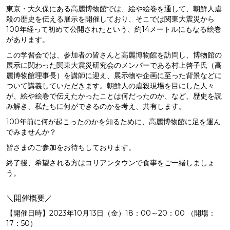
東京・大久保にある高麗博物館では、絵や絵巻を通して、朝鮮人虐
殺の歴史を伝える展示を開催しており、そこでは関東大震災から
100年経って初めて公開されたという、約14メートルにもなる絵巻
があります。
この学習会では、参加者の皆さんと高麗博物館を訪問し、博物館の
展示に関わった関東大震災研究会のメンバーである村上啓子氏（高
麗博物館理事長）を講師に迎え、展示物や企画に至った背景などに
ついて講義していただきます。朝鮮人の虐殺現場を目にした人々
が、絵や絵巻で伝えたかったことは何だったのか、など、歴史を読
み解き、私たちに何ができるのかを考え、共有します。
100年前に何が起こったのかを知るために、高麗博物館に足を運ん
でみませんか？
皆さまのご参加をお待ちしております。
終了後、希望される方はコリアンタウンで食事をご一緒しましょ
う。
＼開催概要／
【開催日時】2023年10月13日（金）18：00～20：00 （開場：
17：50）