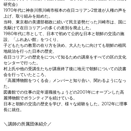
研究会）
1970年代に神奈川県川崎市桜本の在日コリアン2世達が人権の声を
上げ、取り組みを始めた。
当時、東京都の美濃部都政に続いて民主姿勢だった川崎市は、国に
先駆けて在日コリアンの多くの差別を廃止した。
1980年代に市として、日本で初めて公的な日本と朝鮮の交流の施
設、「ふれあい館」をつくり、
子どもたちの教育の在り方を決め、大人たちに向けても朝鮮の植民
地統治を行った日本の歴史、
在日コリアンの歴史をについて知るための講座をすべての区の文化
センターで行った。
村上氏や他の受講生たちが講座終了後に地元で朝鮮についての読書
会を行っていたところ、
「高麗博物館をつくる会」メンバーと知り合い、関わるようになっ
た。
図書館での仕事の定年退職後ちょうどの2001年にオープンした高
麗博物館でボランティアを続けている。
日本と朝鮮の交流の歴史を学び、様々な経験をした。2012年に理事
長に就任。
＼講師の所属団体紹介／