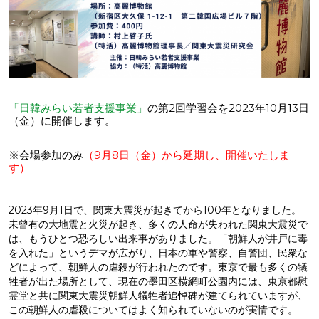
「日韓みらい若者支援事業」
の第2回学習会を2023年10月13日
（金）に開催します。
※会場参加のみ
（9月8日（金）から延期し、開催いたしま
す）
2023年9月1日で、関東大震災が起きてから100年となりました。
未曾有の大地震と火災が起き、多くの人命が失われた関東大震災で
は、もうひとつ恐ろしい出来事がありました。「朝鮮人が井戸に毒
を入れた」というデマが広がり、日本の軍や警察、自警団、民衆な
どによって、朝鮮人の虐殺が行われたのです。東京で最も多くの犠
牲者が出た場所として、現在の墨田区横網町公園内には、東京都慰
霊堂と共に関東大震災朝鮮人犠牲者追悼碑が建てられていますが、
この朝鮮人の虐殺についてはよく知られていないのが実情です。