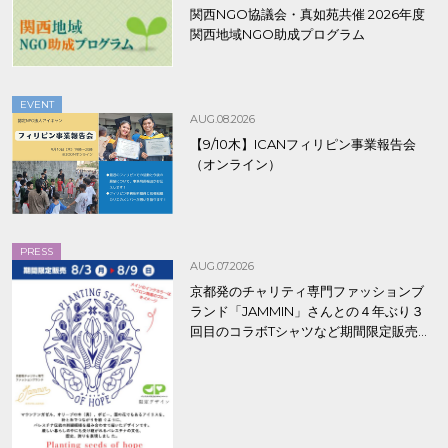
関西NGO協議会・真如苑共催 2026年度
関西地域NGO助成プログラム
EVENT
AUG.08.2026
【9/10木】ICANフィリピン事業報告会
（オンライン）
PRESS
AUG.07.2026
京都発のチャリティ専門ファッションブ
ランド「JAMMIN」さんとの４年ぶり３
回目のコラボTシャツなど期間限定販売、
8/9まで！