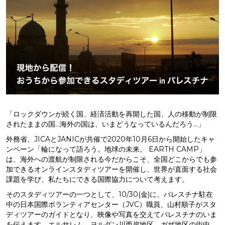
「ロックダウンが続く国、経済活動を再開した国、人の移動が制限
されたままの国…海外の国は、いまどうなっているんだろう…」
外務省、JICAとJANICが共催で2020年10月6日から開始したキャ
ンペーン「輪になって語ろう。地球の未来。 EARTH CAMP」
は、海外への渡航が制限される今だからこそ、全国どこからでも参
加できるオンラインスタディツアーを開催し、世界が直面する社会
課題を学び、私たちにできる国際協力について考えます。
そのスタディツアーの一つとして、10/30(金)に、パレスチナ駐在
中の日本国際ボランティアセンター（JVC）職員、山村順子がスタ
ディツアーのガイドとなり、映像や写真を交えてパレスチナのいま
を伝えます。エルサレム、ヨルダン川西岸地区、ガザ地区の街中