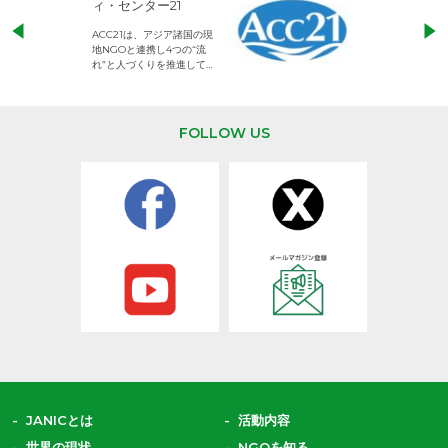
ィ・センター21
児童労働のない、
ACC21は、アジア諸国の現
権利が守られた世
地NGOと連携し4つの“流
して活動するNG
れ”と人づくりを推進してい
ます。
FOLLOW US
JANICとは
活動内容
世界の現状
NGOを知る