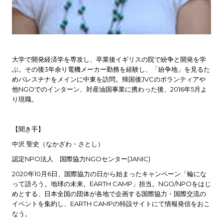
大学で開発経済学を専攻し、卒業後イギリスの院で紛争と開発を学
ぶ。その後3年余り電機メーカー勤務を経験し、「紛争地」を見るた
めパレスチナをメインに中東を訪問。帰国後JVCのボランティアや
他NGOでのインターン、対産油国事業に携わった後、2016年5月よ
り現職。
【聞き手】
中沢 聖史（なかざわ・さとし）
認定NPO法人 国際協力NGOセンター(JANIC)
2020年10月6日、国際協力の日から始まったキャンペーン「輪にな
って語ろう。地球の未来。EARTH CAMP」担当。NGO/NPOをはじ
めとする、日本全国の団体が各地で企画する国際協力・国際交流の
イベントを集約し、EARTH CAMPの特設サイトにて情報発信をおこ
なう。