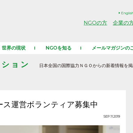
Englis
NGOの方
企業の
世界の現状
NGOを知る
メールマガジンの
ーション
日本全国の国際協力ＮＧＯからの新着情報を掲
ース運営ボランティア募集中
SEP.11.2019