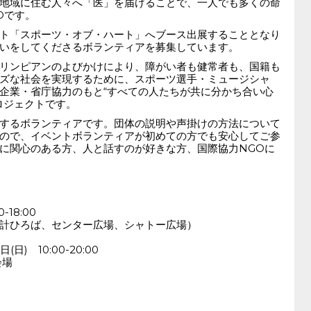
地域に住む人々へ「医」を届けることで、一人でも多くの命
Oです。
ト「スポーツ・オブ・ハート」へブース出展することとなり
いをしてくださるボランティアを募集しています。
リンピアンのよびかけにより、障がい者も健常者も、国籍も
ズな社会を実現するために、スポーツ選手・ミュージシャ
企業・省庁協力のもと“すべての人たちが共に分かち合い心
ロジェクトです。
するボランティアです。団体の説明や声掛けの方法について
ので、イベントボランティアが初めての方でも安心してご参
に関心のある方、人と話すのが好きな方、国際協力NGOに
-18:00
計ひろば、センター広場、シャトー広場）
日) 10:00-20:00
会場