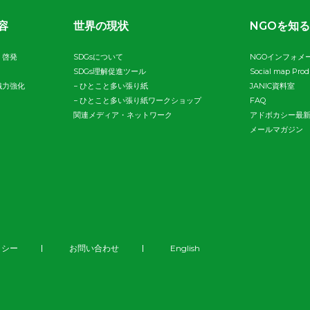
容
世界の現状
NGOを知る
・啓発
SDGsについて
NGOインフォメ
SDGs理解促進ツール
Social map Pro
織力強化
−
ひとこと多い張り紙
JANIC資料室
−
ひとこと多い張り紙ワークショップ
FAQ
関連メディア・ネットワーク
アドボカシー最
メールマガジン
リシー
お問い合わせ
English