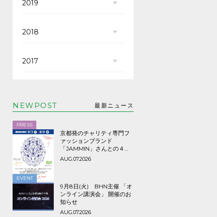
2019
2018
2017
NEWPOST
最新ニュース
PRESS
京都発のチャリティ専門フ
ァッションブランド
「JAMMIN」さんとの４年
ぶり３回目のコラボTシャツ
AUG.07.2026
など期間限定販売、8/9ま
で！
EVENT
9月8日(火) BHN主催 「オ
ンライン講演会」 開催のお
知らせ
AUG.07.2026