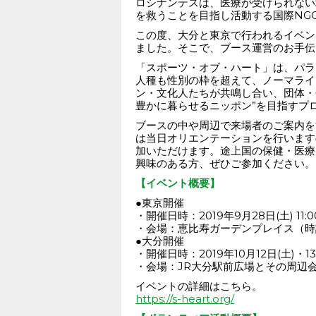
ロシナンテスは、医療が受けられない
を救うことを目指し活動する国際NG
この度、大分と東京で行われるイベン
ました。そこで、ブース運営のお手伝
「スポーツ・オブ・ハート」は、パラ
人種も性別の枠を超えて、ノーマライ
ン・文化人たちが共鳴し合い、団体・
豊かに暮らせるニッポン”を目指すプ
ブースの中や周辺で来場者のご案内を
は当日オリエンテーションを行います
加いただけます。途上国の保健・医療
興味のある方、ぜひご参加ください。
【イベント概要】
●東京開催
・開催日時：2019年9月28日(土) 11:00
・会場：恵比寿ガーデンプレイス（時
●大分開催
・開催日時：2019年10月12日(土)・13日(
・会場：JR大分駅前広場とその周辺
イベントの詳細はこちら。
https://s-heart.org/