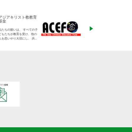
アジアキリスト教教育
ADRA Japan
基金
「ひとつの命から世
私たちの願いは、 すべての子
る」をモットーに、
どもたちが教育を受け、他の
りに寄り添った支援
人を思いやり大切にし、 共に
す
生きる平和な世界を作り出し
ていく大人に成長することで
す。
日本をふくめアジアの人々と
共に生きる世界をつくりだし
ていくために、 子どもたちの
教育と学びの場を支えていき
ます。