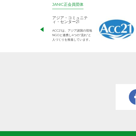
JANIC正会員団体
アジア・コミュニテ
ィ・センター21
ACC21は、アジア諸国の現地
NGOと連携し4つの“流れ”と
人づくりを推進しています。