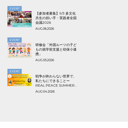
EVENT
【参加者募集】9/3 多文化
共生の担い手・実践者全国
会議2026
AUG.06.2026
EVENT
研修会「外国ルーツの子ど
もの就学前支援と幼保小連
携」
AUG.05.2026
EVENT
戦争が終わらない世界で、
私たちにできることー
REAL PEACE SUMMER
2026
AUG.04.2026