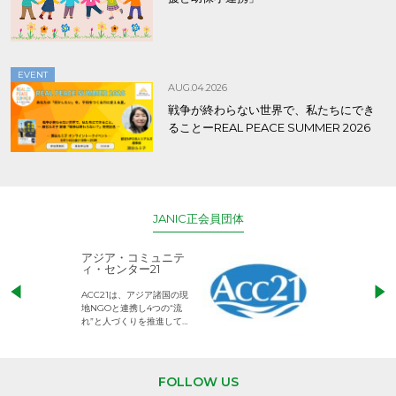
EVENT
AUG.04.2026
戦争が終わらない世界で、私たちにでき
ることーREAL PEACE SUMMER 2026
JANIC正会員団体
ACE (エース)
アジアキリス
育基金
児童労働のない、子どもの
私たちの願いは、
権利が守られた世界をめざ
子どもたちが教育
して活動するNGOです。
他の人を思いやり
し、 共に生きる
を作り出していく
長することです。
日本をふくめアジ
FOLLOW US
と共に生きる世界