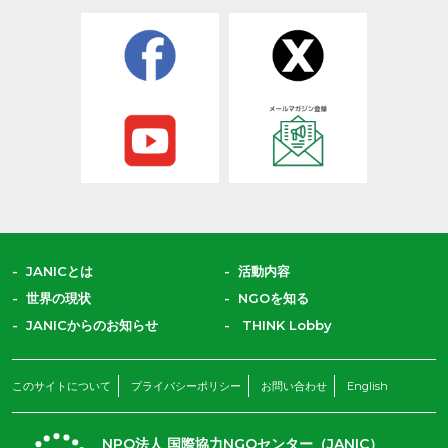
だしていくために
たちの教育と学び
えていきます。
JANICとは
活動内容
世界の現状
NGOを知る
JANICからのお知らせ
THINK Lobby
このサイトについて
プライバシーポリシー
お問い合わせ
English
NPO法人 国際協力NGOセンター（JANIC）