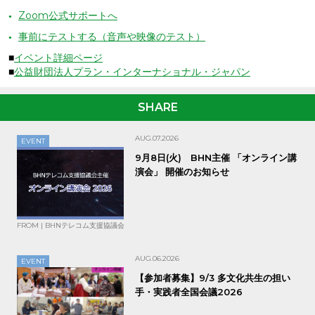
Zoom公式サポートへ
事前にテストする（音声や映像のテスト）
■
イベント詳細ページ
■
公益財団法人プラン・インターナショナル・ジャパン
SHARE
AUG.07.2026
EVENT
9月8日(火) BHN主催 「オンライン講
演会」 開催のお知らせ
FROM | BHNテレコム支援協議会
AUG.06.2026
EVENT
【参加者募集】9/3 多文化共生の担い
手・実践者全国会議2026