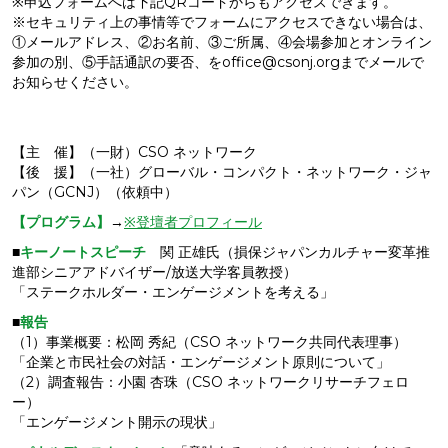
※申込フォームへは下記QRコードからもアクセスできます。
※セキュリティ上の事情等でフォームにアクセスできない場合は、
①メールアドレス、②お名前、③ご所属、④会場参加とオンライン
参加の別、⑤手話通訳の要否、をoffice@csonj.orgまでメールで
お知らせください。
【主 催】（一財）CSO ネットワーク
【後 援】（一社）グローバル・コンパクト・ネットワーク・ジャ
パン（GCNJ）（依頼中）
【プログラム】
→
※登壇者プロフィール
■
キーノートスピーチ
関 正雄氏（損保ジャパンカルチャー変革推
進部シニアアドバイザー/放送大学客員教授）
「ステークホルダー・エンゲージメントを考える」
■
報告
（1）事業概要：松岡 秀紀（CSO ネットワーク共同代表理事）
「企業と市民社会の対話・エンゲージメント原則について」
（2）調査報告：小園 杏珠（CSO ネットワークリサーチフェロ
ー）
「エンゲージメント開示の現状」