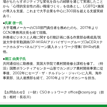
場がもたらすポジティブな変化を自らの経験を通じて実感したこと
から「心理的安全性の高い職場づくり」を信条とし、LGBTQ+施策
の導入を支援。これまで大手企業を中心に300回を超える支援実績
あり。
●
氏家 啓一氏
大手電機メーカーのCSR部門責任者を務めたのち、2017年より
GCNJ事務局次長を経て現職。
外務省ビジネスと人権に関する行動計画に係る作業部会構成員/筑
波大学非常勤講師/JP-MIRAIアドバイザリーグループ/JaCERステ
ークホルダーパネル/グリーン購入ネットワーク理事/ BHRs代表
他。
●
堀江 由美子氏
共同通信社に勤務後、英国大学院で農村開発修士課程を修了。（特
活）国際ボランティアセンター山形でカンボジア農村開発事業に従
事後、2002年にセーブ・ザ・チルドレン・ジャパンに入局。海外
事業部、法人連携部を経て、2010年よりアドボカシーを担当。
【お問合わせ】（一財）CSOネットワーク office@csonj.org （担
当：根村・長谷川）