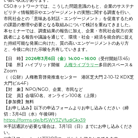
い難い状況があります。
CSOネットワークでは、こうした問題意識のもと、企業のサステナ
ビリティ情報開示やエンゲージメントの実態に関する調査を行い、
市民社会との「意味ある対話・エンゲージメント」を促進するため
の課題の整理や必要となる取組みについて検討を重ねてきました。
本セミナーでは、調査結果の報告に加え、企業・市民社会双方の実
践者による報告や議論を通じて、環境・社会・経済を統合的に捉え
た持続可能な発展に向けた、質の高いエンゲージメントのあり方
と、今後に向けた示唆を共有していきます。
【日 時】
2026年3月6日（金）14:00～16:00
（受付開始13:45）
【場 所】ハイブリッド開催
人権ライブラリー
多目的スペース＆
Zoom
（（公財）人権教育啓発推進センター 港区芝大門 2‐10‐12 KDX芝
大門ビル4F）
【対 象】NPO/NGO、企業、市民など
【定 員】会場50名、オンライン100名（上限）
【参加費】無料
【お申し込み】以下の申込フォームよりお申し込みください（締
切：3月4日（水）午後6時）
https://forms.gle/bfSWY3ZVfudiGkx39
※手話通訳が必要な場合は、3月1日（日）までにお申し込みくださ
い。