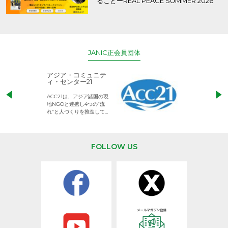
ることーREAL PEACE SUMMER 2026
JANIC正会員団体
アジア・コミュニテ
ACE (エース)
ィ・センター21
児童労働のない、
ACC21は、アジア諸国の現
権利が守られた世
地NGOと連携し4つの“流
して活動するNG
れ”と人づくりを推進してい
ます。
FOLLOW US