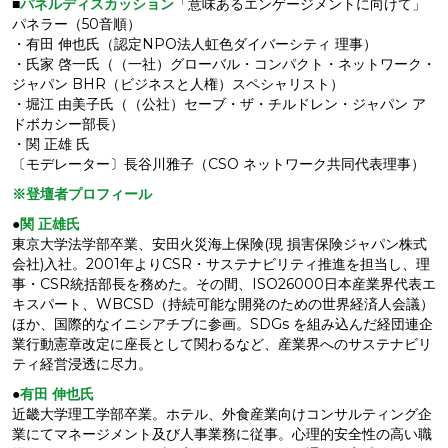
■
パネルディスカッション
「意味あるエンゲージメントに向けて」
パネラー（50音順）
・有田 伸也氏（認定NPO法人虹色ダイバーシティ 理事）
・氏家 啓一氏（（一社）グローバル・コンパクト・ネットワーク・
ジャパン BHR（ビジネスと人権）スペシャリスト）
・堀江 由美子氏（（公社）セーブ・ザ・チルドレン・ジャパン ア
ドボカシー部長）
・関 正雄 氏
〔モデレーター〕長谷川雅子（CSO ネットワーク共同代表理事）
※登壇者プロフィール
●
関 正雄氏
東京大学法学部卒業、安田火災海上保険(現 損害保険ジャパン株式
会社)入社。2001年よりCSR・サステナビリティ推進を担当し、理
事・CSR統括部長を務めた。その間、ISO26000日本産業界代表エ
キスパート、WBCSD（持続可能な開発のための世界経済人会議）
ほか、国際的なイニシアチブに参画。SDGs を組み込んだ経団連企
業行動憲章改定に座長として関わるなど、産業界へのサステナビリ
ティ経営浸透に尽力。
●
有田 伸也氏
近畿大学理工学部卒業。ホテル、外食産業向けコンサルティング企
業にてマネージメント及び人事業務に従事。心理的安全性の高い職