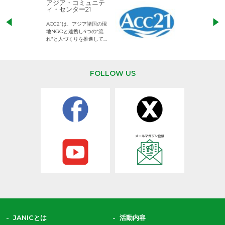
アジア・コミュニテ
ACE (エース)
ィ・センター21
児童労働のない、
ACC21は、アジア諸国の現
権利が守られた世
地NGOと連携し4つの“流
して活動するNG
れ”と人づくりを推進してい
ます。
FOLLOW US
JANICとは
活動内容