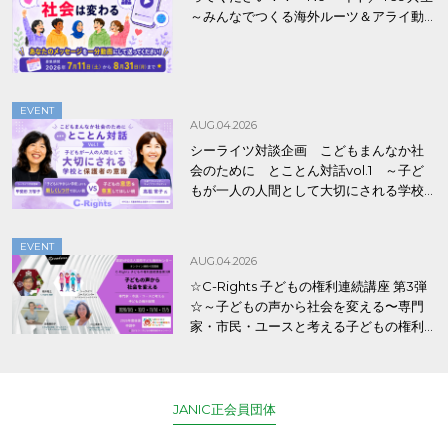
～みんなでつくる海外ルーツ＆アライ動
画プロジェクト」
EVENT
AUG.04.2026
シーライツ対談企画 こどもまんなか社
会のために とことん対話vol.1 ～子ど
もが一人の人間として大切にされる学校
と保護者の意識～
EVENT
AUG.04.2026
☆C-Rights 子どもの権利連続講座 第3弾
☆～子どもの声から社会を変える〜専門
家・市民・ユースと考える子どもの権利
保障
JANIC正会員団体