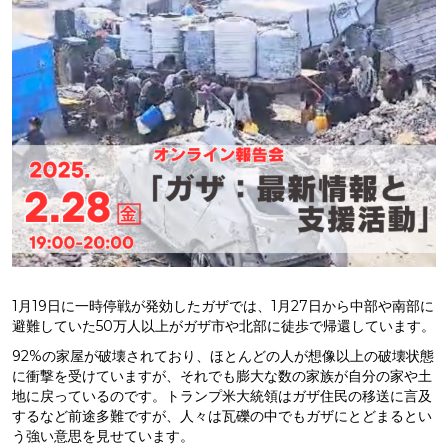
1月19日に一時停戦が発効したガザでは、1月27日から中部や南部に
避難していた50万人以上がガザ市や北部に徒歩で帰還しています。
92%の家屋が破壊されており、ほとんどの人が想像以上の破壊状態
に衝撃を受けていますが、それでも膨大な数の家族が自分の家や土
地に戻っているのです。トランプ米大統領はガザ住民の移送に言及
するなど前途多難ですが、人々は瓦礫の中でもガザにとどまるとい
う強い意思を見せています。