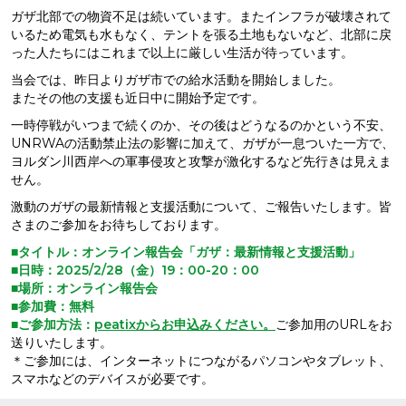
ガザ北部での物資不足は続いています。またインフラが破壊されて
いるため電気も水もなく、テントを張る土地もないなど、北部に戻
った人たちにはこれまで以上に厳しい生活が待っています。
当会では、昨日よりガザ市での給水活動を開始しました。
またその他の支援も近日中に開始予定です。
一時停戦がいつまで続くのか、その後はどうなるのかという不安、
UNRWAの活動禁止法の影響に加えて、ガザが一息ついた一方で、
ヨルダン川西岸への軍事侵攻と攻撃が激化するなど先行きは見えま
せん。
激動のガザの最新情報と支援活動について、ご報告いたします。皆
さまのご参加をお待ちしております。
■タイトル：オンライン報告会「ガザ：最新情報と支援活動」
■日時：2025/2/28（金）19：00-20：00
■場所：オンライン報告会
■参加費：無料
■ご参加方法：
peatixからお申込みください。
ご参加用のURLをお
送りいたします。
＊ご参加には、インターネットにつながるパソコンやタブレット、
スマホなどのデバイスが必要です。