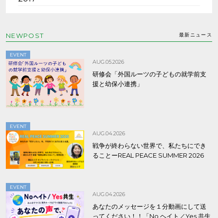
NEWPOST
最新ニュース
EVENT
AUG.05.2026
研修会「外国ルーツの子どもの就学前支
援と幼保小連携」
EVENT
AUG.04.2026
戦争が終わらない世界で、私たちにでき
ることーREAL PEACE SUMMER 2026
EVENT
AUG.04.2026
あなたのメッセージを１分動画にして送
ってください！！「No ヘイト／Yes 共生