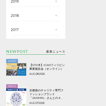
2019
2018
2017
NEWPOST
最新ニュース
EVENT
【9/10木】ICANフィリピン
事業報告会（オンライン）
AUG.08.2026
PRESS
京都発のチャリティ専門フ
ァッションブランド
「JAMMIN」さんとの４年
ぶり３回目のコラボTシャツ
AUG.07.2026
など期間限定販売、8/9ま