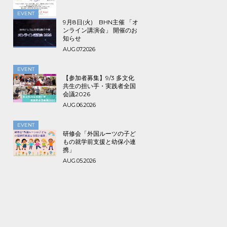
で！
EVENT
9月8日(火) BHN主催 「オ
ンライン講演会」 開催のお
知らせ
AUG.07.2026
EVENT
【参加者募集】9/3 多文化
共生の担い手・実践者全国
会議2026
AUG.06.2026
EVENT
研修会「外国ルーツの子ど
もの就学前支援と幼保小連
携」
AUG.05.2026