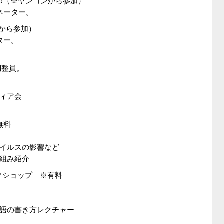
aw Oo（※ヤンゴンから参加）
ネーター。
ピーから参加）
ター。
調整員。
ィア会
無料
イルスの影響など
組み紹介
ワークショップ ※有料
語の書き方レクチャー