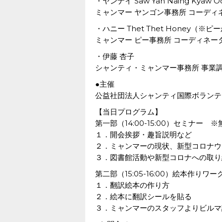
・ヤンナイ Saw Yan Naing Ky
ミャンマー ヤンゴン事務所 コーディ
・ハニー Thet Thet Honey（※
ミャンマー ピー事務所 コーディネー
・伊藤 杏子
シャンティ・ミャンマー事務所 事業
●主催
公益社団法人シャンティ国際ボランテ
【当日プログラム】
第一部（14:00-15:00）セミナー ※
１．開会挨拶・趣旨説明など
２．ミャンマーの現状、新型コロナウ
３．図書館活動や新型コロナへの取り
第二部（15:05-16:00）絵本作り
１．翻訳絵本の作り方
２．絵本に翻訳シールを貼る
３．ミャンマーのスタッフよりビルマ