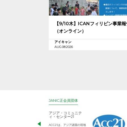
【9/10木】ICANフィリピン事業
（オンライン）
アイキャン
AUG.08.2026
JANIC正会員団体
アジア・コミュニテ
ィ・センター21
ACC21は、アジア諸国の現地