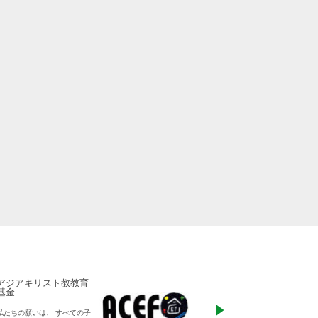
アジアキリスト教教育
ADRA Japan
基金
「ひとつの命から世
私たちの願いは、 すべての子
る」をモットーに、